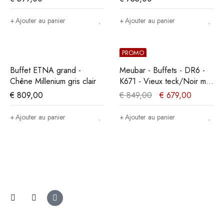
Ajouter au panier
Ajouter au panier
PROMO
Buffet ETNA grand -
Meubar - Buffets - DR6 -
Chêne Millenium gris clair
K671 - Vieux teck/Noir mat
- 238x90x50cm
€
809,00
€
849,00
€
679,00
Ajouter au panier
Ajouter au panier