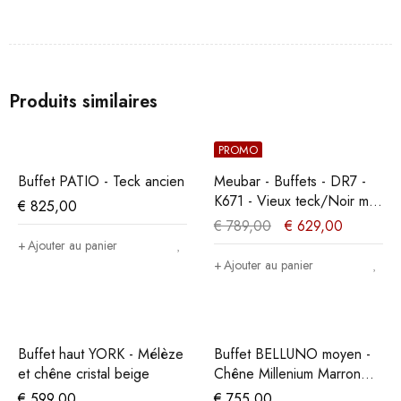
Produits similaires
PROMO
Buffet PATIO - Teck ancien
Meubar - Buffets - DR7 -
K671 - Vieux teck/Noir mat
€
825,00
- 207x90x50cm
€
789,00
€
629,00
Ajouter au panier
Ajouter au panier
Buffet haut YORK - Mélèze
Buffet BELLUNO moyen -
et chêne cristal beige
Chêne Millenium Marron
Foncé
€
599,00
€
755,00