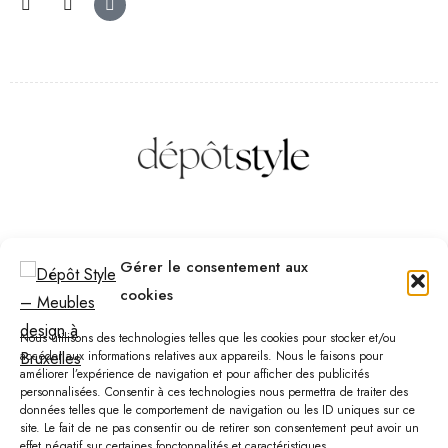
Des questions ? Contactez-nous
Gérer le consentement aux
Téléphone :
(+32) 2 523 70 59
cookies
Email :
contact@depotstyle.be
Adresse :
Rue des Deux Gares 6, 1070 Bruxelles
Nous utilisons des technologies telles que les cookies pour stocker et/ou
accéder aux informations relatives aux appareils. Nous le faisons pour
améliorer l’expérience de navigation et pour afficher des publicités
Heures d’ouverture
personnalisées. Consentir à ces technologies nous permettra de traiter des
données telles que le comportement de navigation ou les ID uniques sur ce
Lundi – Samedi :
10:00 – 18:30
site. Le fait de ne pas consentir ou de retirer son consentement peut avoir un
Vendredi :
10:00-13:00 – 15:00 -18:30
effet négatif sur certaines fonctonnalités et caractéristiques.