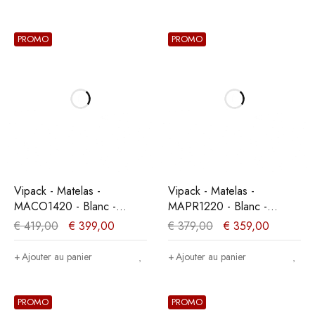
PROMO
PROMO
Vipack - Matelas -
Vipack - Matelas -
MACO1420 - Blanc -
MAPR1220 - Blanc -
140x19x200cm
120x19x200cm
€
419,00
€
399,00
€
379,00
€
359,00
Ajouter au panier
Ajouter au panier
PROMO
PROMO