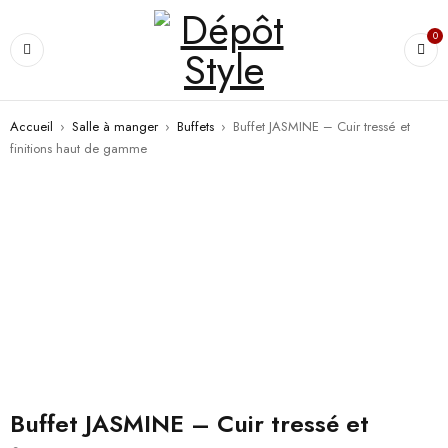
0
Accueil
›
Salle à manger
›
Buffets
›
Buffet JASMINE – Cuir tressé et
finitions haut de gamme
Buffet JASMINE – Cuir tressé et