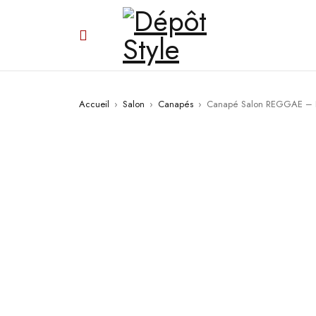
Accueil
›
Salon
›
Canapés
›
Canapé Salon REGGAE – 