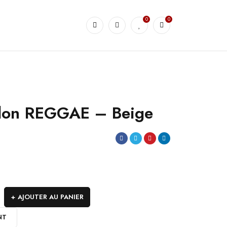
0
0
lon REGGAE – Beige
AJOUTER AU PANIER
NT