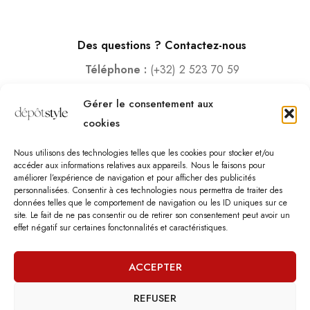
Des questions ? Contactez-nous
Téléphone :
(+32) 2 523 70 59
Email :
contact@depotstyle.be
Gérer le consentement aux
Adresse :
Rue des Deux Gares 6, 1070 Bruxelles
cookies
Heures d’ouverture
Nous utilisons des technologies telles que les cookies pour stocker et/ou
Lundi – Samedi :
10:00 – 18:30
accéder aux informations relatives aux appareils. Nous le faisons pour
améliorer l’expérience de navigation et pour afficher des publicités
Vendredi :
10:00-13:00 – 15:00 -18:30
personnalisées. Consentir à ces technologies nous permettra de traiter des
Dimanche :
12:00-18:00
données telles que le comportement de navigation ou les ID uniques sur ce
site. Le fait de ne pas consentir ou de retirer son consentement peut avoir un
effet négatif sur certaines fonctonnalités et caractéristiques.
Nous sommes fermés les jours fériés.
ACCEPTER
REFUSER
©
Dépôt Style
– Tous droits réservés.
Agence web
: Vebdès