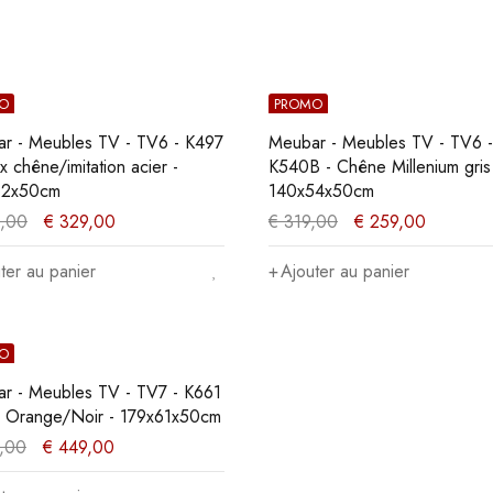
O
PROMO
r - Meubles TV - TV6 - K497
Meubar - Meubles TV - TV6 -
x chêne/imitation acier -
K540B - Chêne Millenium gris c
62x50cm
140x54x50cm
,00
€
329,00
€
319,00
€
259,00
ter au panier
Ajouter au panier
O
r - Meubles TV - TV7 - K661
k Orange/Noir - 179x61x50cm
,00
€
449,00