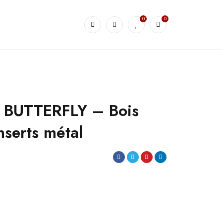
0
0
 BUTTERFLY – Bois
nserts métal