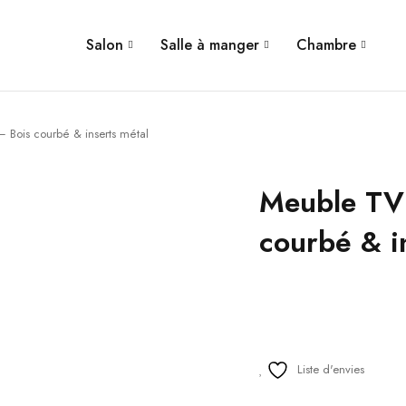
Salon
Salle à manger
Chambre
Bois courbé & inserts métal
Meuble TV
courbé & i
Liste d'envies