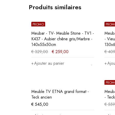
Produits similaires
PROMO
PROM
Meubar - TV- Meuble Stone - TV1 -
Meuba
K437 - Aubier chêne gris/Marbre -
- Vieu
140x55x50cm
130x
€
329,00
€
259,00
€
409
Ajouter au panier
Ajou
PROM
Meuble TV ETNA grand format -
Meuba
Teck ancien
- Tec
€
545,00
€
559