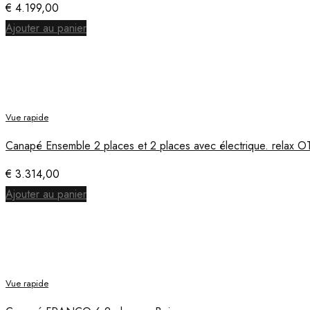
€
4.199,00
Ajouter au panier
Vue rapide
Canapé Ensemble 2 places et 2 places avec électrique. relax 
€
3.314,00
Ajouter au panier
Vue rapide