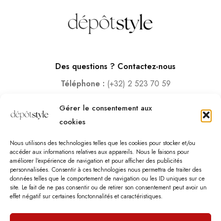
Des questions ? Contactez-nous
Téléphone :
(+32) 2 523 70 59
Email :
contact@depotstyle.be
Gérer le consentement aux
Adresse :
Rue des Deux Gares 6, 1070 Bruxelles
cookies
Heures d’ouverture
Nous utilisons des technologies telles que les cookies pour stocker et/ou
Lundi – Samedi :
10:00 – 18:30
accéder aux informations relatives aux appareils. Nous le faisons pour
améliorer l’expérience de navigation et pour afficher des publicités
Vendredi :
10:00-13:00 – 15:00 -18:30
personnalisées. Consentir à ces technologies nous permettra de traiter des
Dimanche :
12:00-18:00
données telles que le comportement de navigation ou les ID uniques sur ce
site. Le fait de ne pas consentir ou de retirer son consentement peut avoir un
effet négatif sur certaines fonctonnalités et caractéristiques.
Nous sommes fermés les jours fériés.