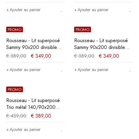
Ajouter au panier
Ajouter au panier
PROMO
PROMO
Rousseau - Lit superposé
Rousseau - Lit superposé
Sammy 90x200 divisible
Sammy 90x200 divisible
Métal Gris clair -
Métal Gris foncé -
€
389,00
€
349,00
€
389,00
€
349,00
162x97,5x210 cm
162x97,5x210 cm
Ajouter au panier
Ajouter au panier
PROMO
Rousseau - Lit superposé
Trio métal 140/90x200
Gris foncé - 158x147,5x210
€
439,00
€
389,00
cm
Ajouter au panier