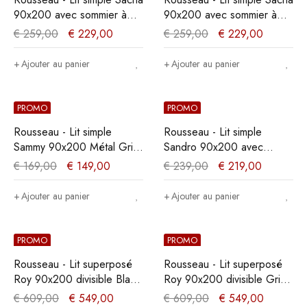
90x200 avec sommier à
90x200 avec sommier à
lattes Blanc - 86x92x208
lattes Noir - 86x92x208 cm
€
259,00
€
229,00
€
259,00
€
229,00
cm
Ajouter au panier
Ajouter au panier
PROMO
PROMO
Rousseau - Lit simple
Rousseau - Lit simple
Sammy 90x200 Métal Gris
Sandro 90x200 avec
foncé - 80x97,5x211 cm
sommier à lattes Gris -
€
169,00
€
149,00
€
239,00
€
219,00
60x92x212 cm
Ajouter au panier
Ajouter au panier
PROMO
PROMO
Rousseau - Lit superposé
Rousseau - Lit superposé
Roy 90x200 divisible Blanc
Roy 90x200 divisible Gris -
- 143,5x97x207 cm
143,5x97x207 cm
€
609,00
€
549,00
€
609,00
€
549,00