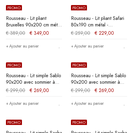
PROMO
PROMO
Rousseau - Lit pliant
Rousseau - Lit pliant Safari
Bruxelles 90x200 cm métal
80x190 cm métal -
- 27x90x200 cm
33x84x194 cm
€
389,00
€
349,00
€
259,00
€
229,00
Ajouter au panier
Ajouter au panier
PROMO
PROMO
Rousseau - Lit simple Sablo
Rousseau - Lit simple Sablo
90x200 avec sommier à
90x200 avec sommier à
lattes Blanc - 92x95x208
lattes Noir - 92x95x208 cm
€
299,00
€
269,00
€
299,00
€
269,00
cm
Ajouter au panier
Ajouter au panier
PROMO
PROMO
Rousseau - Lit simple Sacha
Rousseau - Lit simple Sacha