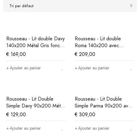
Tri par défaut
Rousseau - Lit double Davy
Rousseau - Lit double
140x200 Métal Gris foncé
Roma 140x200 avec
- 90x148x215 cm
sommier à lattes PU Noir -
€
169,00
€
209,00
92x150x218 cm
Ajouter au panier
Ajouter au panier
Rousseau - Lit Double
Rousseau - Lit Double
Simple Davy 90x200 Métal
Simple Parma 90x200 avec
Gris Foncé - 90x98x215
sommier à lattes Gris -
€
129,00
€
309,00
cm
92x150x218 cm
Ajouter au panier
Ajouter au panier