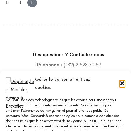
Des questions ? Contactez-nous
Téléphone :
(+32) 2 523 70 59
Email :
contact@depotstyle.be
Gérer le consentement aux
Adresse :
Rue des Deux Gares 6, 1070 Bruxelles
cookies
Heures d’ouverture
Nous utilisons des technologies telles que les cookies pour stocker et/ou
Lundi – Samedi :
10:00 – 18:30
accéder aux informations relatives aux appareils. Nous le faisons pour
améliorer l’expérience de navigation et pour afficher des publicités
Vendredi :
10:00-13:00 – 15:00 -18:30
personnalisées. Consentir à ces technologies nous permettra de traiter des
Dimanche :
12:00-18:00
données telles que le comportement de navigation ou les ID uniques sur ce
site. Le fait de ne pas consentir ou de retirer son consentement peut avoir un