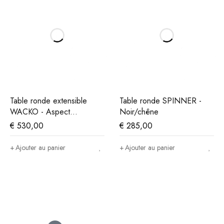
Table ronde extensible
Table ronde SPINNER -
WACKO - Aspect
Noir/chêne
marbre/anthracite
€
530,00
€
285,00
Ajouter au panier
Ajouter au panier