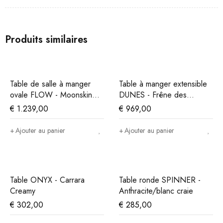
Produits similaires
Table de salle à manger
Table à manger extensible
ovale FLOW - Moonskin
DUNES - Frêne des
Off White
montagnes
€
1.239,00
€
969,00
Ajouter au panier
Ajouter au panier
Table ONYX - Carrara
Table ronde SPINNER -
Creamy
Anthracite/blanc craie
€
302,00
€
285,00