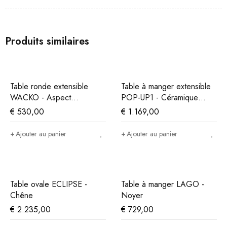
Produits similaires
Table ronde extensible
Table à manger extensible
WACKO - Aspect
POP-UP1 - Céramique
marbre/anthracite
noire
€
530,00
€
1.169,00
Ajouter au panier
Ajouter au panier
Table ovale ECLIPSE -
Table à manger LAGO -
Chêne
Noyer
€
2.235,00
€
729,00