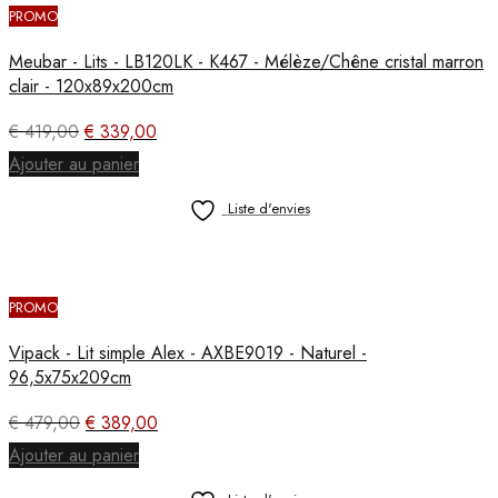
PROMO
Meubar - Lits - LB120LK - K467 - Mélèze/Chêne cristal marron
clair - 120x89x200cm
Le
Le
€
419,00
€
339,00
prix
prix
Ajouter au panier
initial
actuel
était :
est :
Liste d'envies
€ 419,00.
€ 339,00.
PROMO
Vipack - Lit simple Alex - AXBE9019 - Naturel -
96,5x75x209cm
Le
Le
€
479,00
€
389,00
prix
prix
Ajouter au panier
initial
actuel
était :
est :