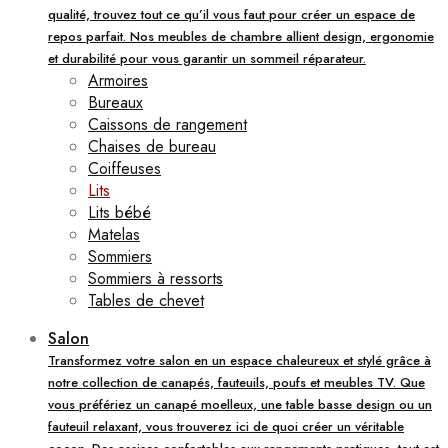
qualité, trouvez tout ce qu’il vous faut pour créer un espace de
repos parfait. Nos meubles de chambre allient design, ergonomie
et durabilité pour vous garantir un sommeil réparateur.
Armoires
Bureaux
Caissons de rangement
Chaises de bureau
Coiffeuses
Lits
Lits bébé
Matelas
Sommiers
Sommiers à ressorts
Tables de chevet
Salon
Transformez votre salon en un espace chaleureux et stylé grâce à
notre collection de canapés, fauteuils, poufs et meubles TV. Que
vous préfériez un canapé moelleux, une table basse design ou un
fauteuil relaxant, vous trouverez ici de quoi créer un véritable