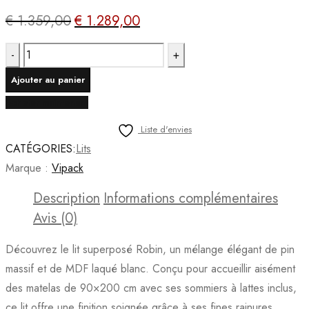
€
1.359,00
€
1.289,00
Le
Le
prix
prix
quantité
initial
actuel
de
était :
est :
Ajouter au panier
Vipack
€ 1.359,00.
€ 1.289,00.
Acheter maintenant
-
Lit
Liste d'envies
superposé
CATÉGORIES:
Lits
Robin
Marque :
Vipack
-
Description
Informations complémentaires
ROSB9014
Avis (0)
-
Blanc
Découvrez le lit superposé Robin, un mélange élégant de pin
-
massif et de MDF laqué blanc. Conçu pour accueillir aisément
97x174xcm
des matelas de 90×200 cm avec ses sommiers à lattes inclus,
ce lit offre une finition soignée grâce à ses fines rainures