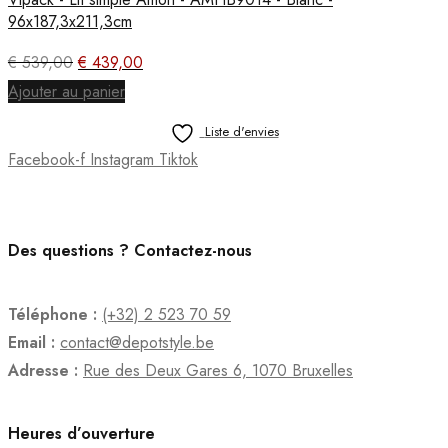
96x187,3x211,3cm
Le
Le
€
539,00
€
439,00
prix
prix
Ajouter au panier
initial
actuel
était :
est :
Liste d'envies
€ 539,00.
€ 439,00.
Facebook-f
Instagram
Tiktok
Des questions ? Contactez-nous
Téléphone :
(+32) 2 523 70 59
Email :
contact@depotstyle.be
Adresse :
Rue des Deux Gares 6, 1070 Bruxelles
Heures d’ouverture