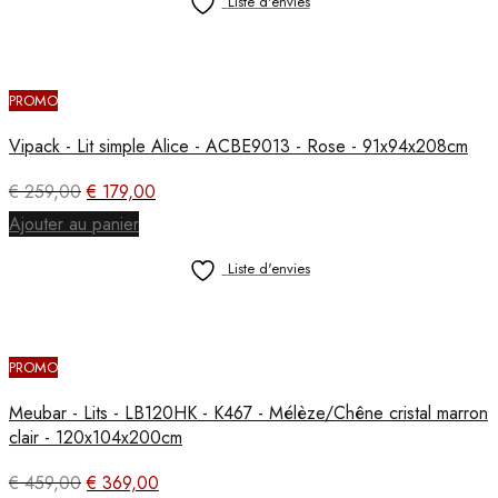
Liste d'envies
€ 479,00.
€ 389,00.
PROMO
Vipack - Lit simple Alice - ACBE9013 - Rose - 91x94x208cm
Le
Le
€
259,00
€
179,00
prix
prix
Ajouter au panier
initial
actuel
était :
est :
Liste d'envies
€ 259,00.
€ 179,00.
PROMO
Meubar - Lits - LB120HK - K467 - Mélèze/Chêne cristal marron
clair - 120x104x200cm
Le
Le
€
459,00
€
369,00