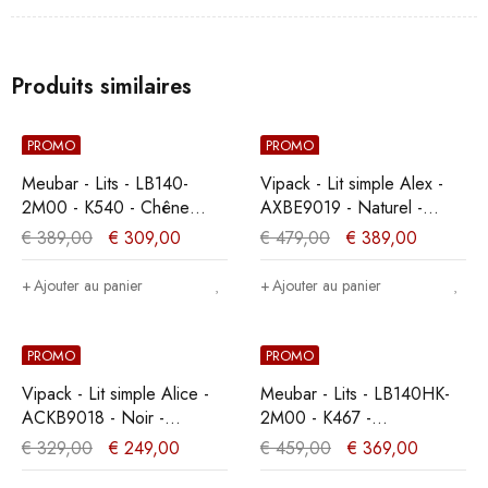
Produits similaires
PROMO
PROMO
Meubar - Lits - LB140-
Vipack - Lit simple Alex -
2M00 - K540 - Chêne
AXBE9019 - Naturel -
millénaire clair -
96,5x75x209cm
€
389,00
€
309,00
€
479,00
€
389,00
140x89x200cm
Ajouter au panier
Ajouter au panier
PROMO
PROMO
Vipack - Lit simple Alice -
Meubar - Lits - LB140HK-
ACKB9018 - Noir -
2M00 - K467 -
95,5x90,5x207,5cm
Mélèze/Chêne cristal
€
329,00
€
249,00
€
459,00
€
369,00
marron clair -