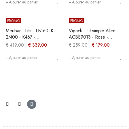
140x104x200cm
Ajouter au panier
Ajouter au panier
PROMO
PROMO
Meubar - Lits - LB160LK-
Vipack - Lit simple Alice -
2M00 - K467 -
ACBE9013 - Rose -
Mélèze/Chêne cristal
91x94x208cm
€
419,00
€
339,00
€
259,00
€
179,00
marron clair -
160x89x200cm
Ajouter au panier
Ajouter au panier