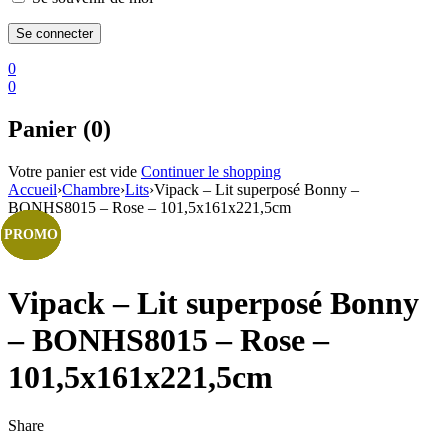
0
0
Panier (0)
Votre panier est vide
Continuer le shopping
Accueil
›
Chambre
›
Lits
›
Vipack – Lit superposé Bonny –
BONHS8015 – Rose – 101,5x161x221,5cm
PROMO
PROMO
PROMO
PROMO
PROMO
PROMO
PROMO
Vipack – Lit superposé Bonny
– BONHS8015 – Rose –
101,5x161x221,5cm
Share