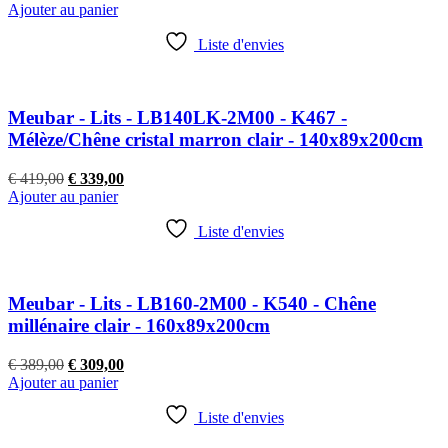
prix
prix
Ajouter au panier
initial
actuel
était :
est :
Liste d'envies
€ 259,00.
€ 179,00.
Meubar - Lits - LB140LK-2M00 - K467 -
Mélèze/Chêne cristal marron clair - 140x89x200cm
Le
Le
€
419,00
€
339,00
prix
prix
Ajouter au panier
initial
actuel
était :
est :
Liste d'envies
€ 419,00.
€ 339,00.
Meubar - Lits - LB160-2M00 - K540 - Chêne
millénaire clair - 160x89x200cm
Le
Le
€
389,00
€
309,00
prix
prix
Ajouter au panier
initial
actuel
était :
est :
Liste d'envies
€ 389,00.
€ 309,00.