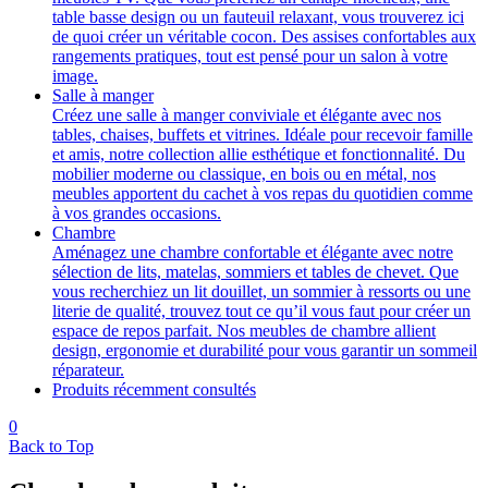
table basse design ou un fauteuil relaxant, vous trouverez ici
de quoi créer un véritable cocon. Des assises confortables aux
rangements pratiques, tout est pensé pour un salon à votre
image.
Salle à manger
Créez une salle à manger conviviale et élégante avec nos
tables, chaises, buffets et vitrines. Idéale pour recevoir famille
et amis, notre collection allie esthétique et fonctionnalité. Du
mobilier moderne ou classique, en bois ou en métal, nos
meubles apportent du cachet à vos repas du quotidien comme
à vos grandes occasions.
Chambre
Aménagez une chambre confortable et élégante avec notre
sélection de lits, matelas, sommiers et tables de chevet. Que
vous recherchiez un lit douillet, un sommier à ressorts ou une
literie de qualité, trouvez tout ce qu’il vous faut pour créer un
espace de repos parfait. Nos meubles de chambre allient
design, ergonomie et durabilité pour vous garantir un sommeil
réparateur.
Produits récemment consultés
0
Back to Top