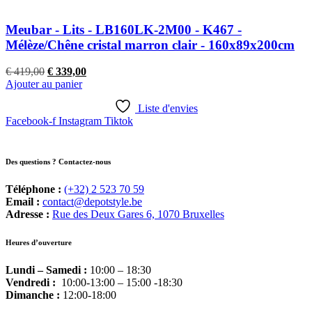
Meubar - Lits - LB160LK-2M00 - K467 -
Mélèze/Chêne cristal marron clair - 160x89x200cm
Le
Le
€
419,00
€
339,00
prix
prix
Ajouter au panier
initial
actuel
était :
est :
Liste d'envies
Facebook-f
€ 419,00.
Instagram
€ 339,00.
Tiktok
Des questions ? Contactez-nous
Téléphone :
(+32) 2 523 70 59
Email :
contact@depotstyle.be
Adresse :
Rue des Deux Gares 6, 1070 Bruxelles
Heures d’ouverture
Lundi – Samedi :
10:00 – 18:30
Vendredi :
10:00-13:00 – 15:00 -18:30
Dimanche :
12:00-18:00