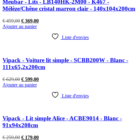
Meubar - Lits - LB140HK-2M00 - K467 -
Mélèze/Chêne cristal marron clair - 140x104x200cm
Le
Le
€
459,00
€
369,00
prix
prix
Ajouter au panier
initial
actuel
était :
est :
Liste d'envies
€ 459,00.
€ 369,00.
Vipack - Voiture lit simple - SCBB200W - Blanc -
111x65,2x200cm
Le
Le
€
629,00
€
599,00
prix
prix
Ajouter au panier
initial
actuel
était :
est :
Liste d'envies
€ 629,00.
€ 599,00.
Vipack - Lit simple Alice - ACBE9014 - Blanc -
91x94x208cm
Le
Le
€
259,00
€
179,00