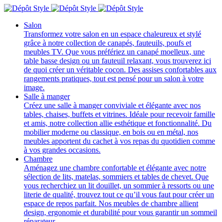
Salon
Transformez votre salon en un espace chaleureux et stylé
grâce à notre collection de canapés, fauteuils, poufs et
meubles TV. Que vous préfériez un canapé moelleux, une
table basse design ou un fauteuil relaxant, vous trouverez ici
de quoi créer un véritable cocon. Des assises confortables aux
rangements pratiques, tout est pensé pour un salon à votre
image.
Salle à manger
Créez une salle à manger conviviale et élégante avec nos
tables, chaises, buffets et vitrines. Idéale pour recevoir famille
et amis, notre collection allie esthétique et fonctionnalité. Du
mobilier moderne ou classique, en bois ou en métal, nos
meubles apportent du cachet à vos repas du quotidien comme
à vos grandes occasions.
Chambre
Aménagez une chambre confortable et élégante avec notre
sélection de lits, matelas, sommiers et tables de chevet. Que
vous recherchiez un lit douillet, un sommier à ressorts ou une
literie de qualité, trouvez tout ce qu’il vous faut pour créer un
espace de repos parfait. Nos meubles de chambre allient
design, ergonomie et durabilité pour vous garantir un sommeil
réparateur.