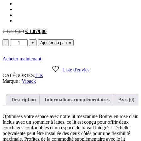
Le
Le
€
1.419,00
€
1.079,00
prix
prix
quantité
initial
actuel
Ajouter au panier
de
était :
est :
Vipack
€ 1.419,00.
€ 1.079,00.
Acheter maintenant
-
Lit
Liste d'envies
superposé
CATÉGORIES:
Lits
Bonny
Marque :
Vipack
-
BONHS8015
-
Rose
Description
Informations complémentaires
Avis (0)
-
101,5x161x221,5cm
Optimisez votre espace avec notre lit mezzanine Bonny en rose clair.
Inclus avec un sommier à lattes, ce lit est conçu pour offrir deux
couchages confortables et un espace de travail intégré. L’échelle
polyvalente peut être installée des deux côtés pour une flexibilité
maximale. Profitez de la commodité supplémentaire avec le lit