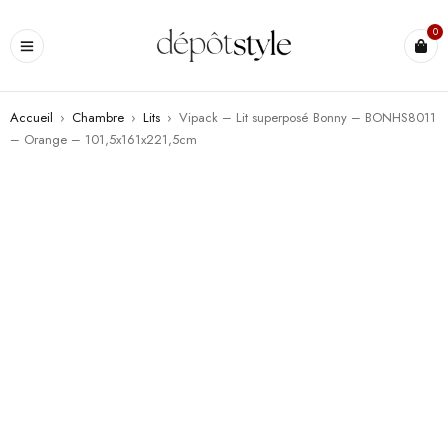
0
Accueil
›
Chambre
›
Lits
›
Vipack – Lit superposé Bonny – BONHS8011
– Orange – 101,5x161x221,5cm
PROMO