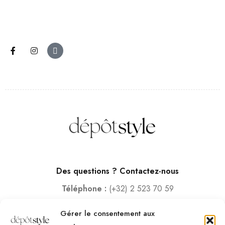
Des questions ? Contactez-nous
Téléphone :
(+32) 2 523 70 59
Email :
contact@depotstyle.be
Gérer le consentement aux
Adresse :
Rue des Deux Gares 6, 1070 Bruxelles