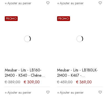
Ajouter au panier
Ajouter au panier
PROMO
PROMO
Meubar - Lits - LB160-
Meubar - Lits - LB180LK-
2M00 - K540 - Chêne
2M00 - K467 -
millénaire clair -
Mélèze/Chêne cristal
€
389,00
€
309,00
€
459,00
€
369,00
160x89x200cm
marron clair -
180x89x200cm
Ajouter au panier
Ajouter au panier