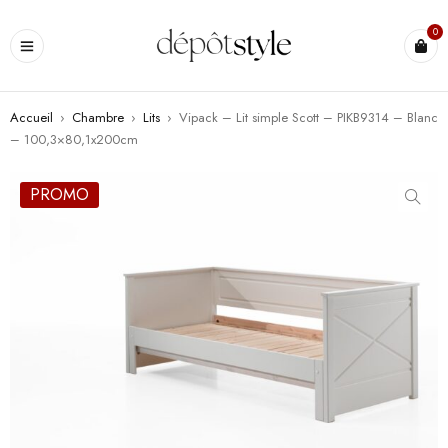
0
Accueil
›
Chambre
›
Lits
›
Vipack – Lit simple Scott – PIKB9314 – Blanc
– 100,3×80,1x200cm
PROMO