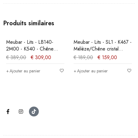
Produits similaires
PROMO
PROMO
Meubar - Lits - LB140-
Meubar - Lits - SL1 - K467 -
2M00 - K540 - Chêne
Mélèze/Chêne cristal
millénaire clair -
marron clair - 199x21x95cm
€
389,00
€
309,00
€
189,00
€
159,00
140x89x200cm
Ajouter au panier
Ajouter au panier