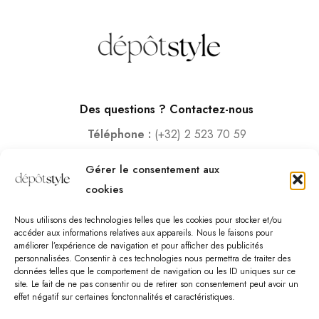
Des questions ? Contactez-nous
Téléphone :
(+32) 2 523 70 59
Email :
contact@depotstyle.be
Gérer le consentement aux
Adresse :
Rue des Deux Gares 6, 1070 Bruxelles
cookies
Heures d’ouverture
Nous utilisons des technologies telles que les cookies pour stocker et/ou
Lundi – Samedi :
10:00 – 18:30
accéder aux informations relatives aux appareils. Nous le faisons pour
améliorer l’expérience de navigation et pour afficher des publicités
Vendredi :
10:00-13:00 – 15:00 -18:30
personnalisées. Consentir à ces technologies nous permettra de traiter des
Dimanche :
12:00-18:00
données telles que le comportement de navigation ou les ID uniques sur ce
site. Le fait de ne pas consentir ou de retirer son consentement peut avoir un
effet négatif sur certaines fonctonnalités et caractéristiques.
Nous sommes fermés les jours fériés.