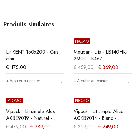
Produits similaires
PROMO
Lit KENT 160x200 - Gris
Meubar - Lits - LB140HK-
clair
2M00 - K467 -
Mélèze/Chêne cristal
€
475,00
€
459,00
€
369,00
marron clair -
140x104x200cm
Ajouter au panier
Ajouter au panier
PROMO
PROMO
Vipack - Lit simple Alex -
Vipack - Lit simple Alice -
AXBE9019 - Naturel -
ACKB9014 - Blanc -
96,5x75x209cm
95,5x90,5x207,5cm
€
479,00
€
389,00
€
329,00
€
249,00