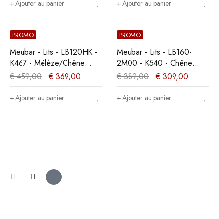
Ajouter au panier
Ajouter au panier
PROMO
PROMO
Meubar - Lits - LB120HK -
Meubar - Lits - LB160-
K467 - Mélèze/Chêne
2M00 - K540 - Chêne
cristal marron clair -
millénaire clair -
€
459,00
€
369,00
€
389,00
€
309,00
120x104x200cm
160x89x200cm
Ajouter au panier
Ajouter au panier