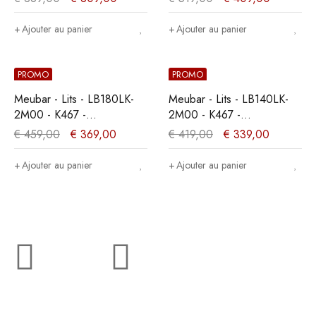
140x89x200cm
marron clair -
180x104x200cm
Ajouter au panier
Ajouter au panier
PROMO
PROMO
Meubar - Lits - LB180LK-
Meubar - Lits - LB140LK-
2M00 - K467 -
2M00 - K467 -
Mélèze/Chêne cristal
Mélèze/Chêne cristal
€
459,00
€
369,00
€
419,00
€
339,00
marron clair -
marron clair -
180x89x200cm
140x89x200cm
Ajouter au panier
Ajouter au panier