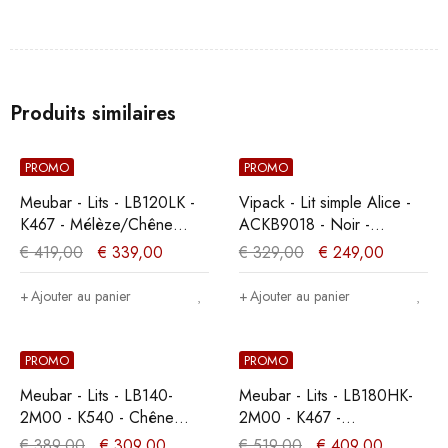
Produits similaires
PROMO
PROMO
Meubar - Lits - LB120LK -
Vipack - Lit simple Alice -
K467 - Mélèze/Chêne
ACKB9018 - Noir -
cristal marron clair -
95,5x90,5x207,5cm
€
419,00
€
339,00
€
329,00
€
249,00
120x89x200cm
Ajouter au panier
Ajouter au panier
PROMO
PROMO
Meubar - Lits - LB140-
Meubar - Lits - LB180HK-
2M00 - K540 - Chêne
2M00 - K467 -
millénaire clair -
Mélèze/Chêne cristal
€
389,00
€
309,00
€
519,00
€
409,00