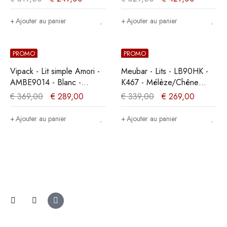
90x89x200cm
Ajouter au panier
Ajouter au panier
PROMO
PROMO
Vipack - Lit simple Amori -
Meubar - Lits - LB90HK -
AMBE9014 - Blanc -
K467 - Mélèze/Chêne
96x80x211,2cm
cristal marron clair -
€
369,00
€
289,00
€
339,00
€
269,00
90x104x200cm
Ajouter au panier
Ajouter au panier