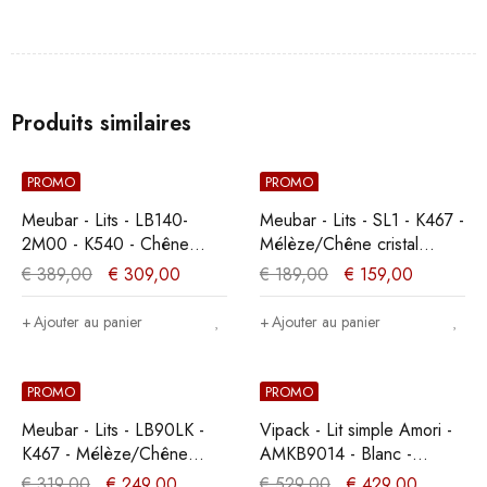
Produits similaires
PROMO
PROMO
Meubar - Lits - LB140-
Meubar - Lits - SL1 - K467 -
2M00 - K540 - Chêne
Mélèze/Chêne cristal
millénaire clair -
marron clair - 199x21x95cm
€
389,00
€
309,00
€
189,00
€
159,00
140x89x200cm
Ajouter au panier
Ajouter au panier
PROMO
PROMO
Meubar - Lits - LB90LK -
Vipack - Lit simple Amori -
K467 - Mélèze/Chêne
AMKB9014 - Blanc -
cristal marron clair -
97x95x211,2cm
€
319,00
€
249,00
€
529,00
€
429,00