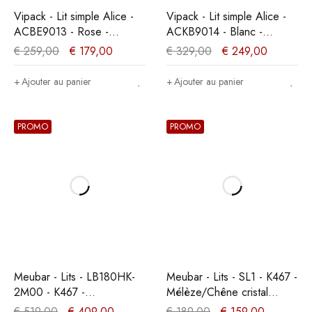
Vipack - Lit simple Alice -
Vipack - Lit simple Alice -
ACBE9013 - Rose -
ACKB9014 - Blanc -
91x94x208cm
95,5x90,5x207,5cm
€
259,00
€
179,00
€
329,00
€
249,00
Ajouter au panier
Ajouter au panier
PROMO
PROMO
Meubar - Lits - LB180HK-
Meubar - Lits - SL1 - K467 -
2M00 - K467 -
Mélèze/Chêne cristal
Mélèze/Chêne cristal
marron clair - 199x21x95cm
€
519,00
€
409,00
€
189,00
€
159,00