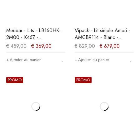
Meubar - Lits - LB160HK-
Vipack - Lit simple Amori -
2M00 - K467 -
AMCB9114 - Blanc -
Mélèze/Chêne cristal
98,7x171,7x213cm
€
459,00
€
369,00
€
829,00
€
679,00
marron clair -
160x104x200cm
Ajouter au panier
Ajouter au panier
PROMO
PROMO