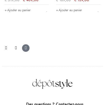
marron clair -
180x104x200cm
Ajouter au panier
Ajouter au panier
Des questions ? Contactez-nous