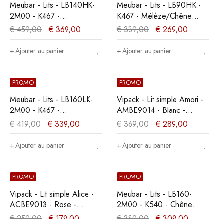
Meubar - Lits - LB140HK-
Meubar - Lits - LB90HK -
2M00 - K467 -
K467 - Mélèze/Chêne
Mélèze/Chêne cristal
cristal marron clair -
€
459,00
€
369,00
€
339,00
€
269,00
marron clair -
90x104x200cm
140x104x200cm
Ajouter au panier
Ajouter au panier
PROMO
PROMO
Meubar - Lits - LB160LK-
Vipack - Lit simple Amori -
2M00 - K467 -
AMBE9014 - Blanc -
Mélèze/Chêne cristal
96x80x211,2cm
€
419,00
€
339,00
€
369,00
€
289,00
marron clair -
160x89x200cm
Ajouter au panier
Ajouter au panier
PROMO
PROMO
Vipack - Lit simple Alice -
Meubar - Lits - LB160-
ACBE9013 - Rose -
2M00 - K540 - Chêne
91x94x208cm
millénaire clair -
€
259,00
€
179,00
€
389,00
€
309,00