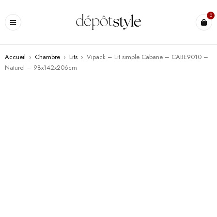
0
Accueil
›
Chambre
›
Lits
›
Vipack – Lit simple Cabane – CABE9010 –
Naturel – 98x142x206cm
PROMO