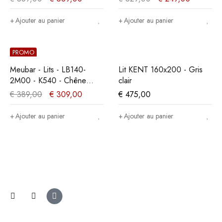
160x89x200cm
Ajouter au panier
Ajouter au panier
PROMO
Meubar - Lits - LB140-
Lit KENT 160x200 - Gris
2M00 - K540 - Chêne
clair
millénaire clair -
€
389,00
€
309,00
€
475,00
140x89x200cm
Ajouter au panier
Ajouter au panier