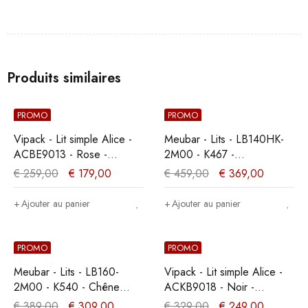
Produits similaires
PROMO
PROMO
Vipack - Lit simple Alice -
Meubar - Lits - LB140HK-
ACBE9013 - Rose -
2M00 - K467 -
91x94x208cm
Mélèze/Chêne cristal
€
259,00
€
179,00
€
459,00
€
369,00
marron clair -
140x104x200cm
Ajouter au panier
Ajouter au panier
PROMO
PROMO
Meubar - Lits - LB160-
Vipack - Lit simple Alice -
2M00 - K540 - Chêne
ACKB9018 - Noir -
millénaire clair -
95,5x90,5x207,5cm
€
389,00
€
309,00
€
329,00
€
249,00