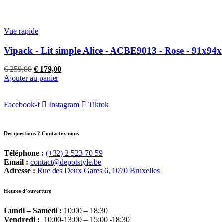
€ 419,00.
€ 339,00.
Vue rapide
Vipack - Lit simple Alice - ACBE9013 - Rose - 91x9
Le
Le
€
259,00
€
179,00
prix
prix
Ajouter au panier
initial
actuel
était :
est :
Facebook-f
€ 259,00.
Instagram
€ 179,00.
Tiktok
Des questions ? Contactez-nous
Téléphone :
(+32) 2 523 70 59
Email :
contact@depotstyle.be
Adresse :
Rue des Deux Gares 6, 1070 Bruxelles
Heures d’ouverture
Lundi – Samedi :
10:00 – 18:30
Vendredi :
10:00-13:00 – 15:00 -18:30