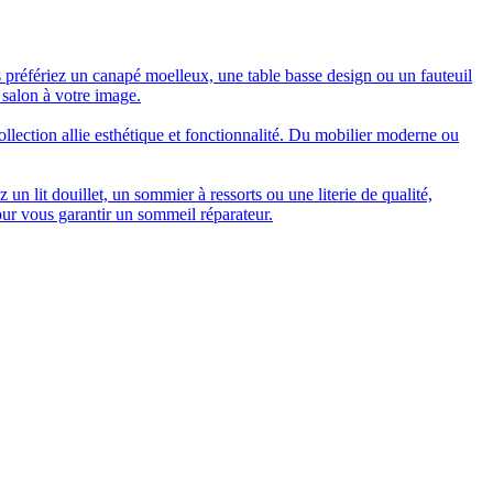
 préfériez un canapé moelleux, une table basse design ou un fauteuil
 salon à votre image.
collection allie esthétique et fonctionnalité. Du mobilier moderne ou
n lit douillet, un sommier à ressorts ou une literie de qualité,
our vous garantir un sommeil réparateur.