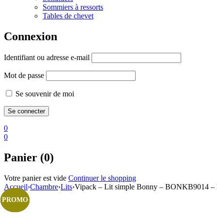
Sommiers à ressorts
Tables de chevet
Connexion
Identifiant ou adresse e-mail
Mot de passe
Se souvenir de moi
0
0
Panier (0)
Votre panier est vide
Continuer le shopping
Accueil
›
Chambre
›
Lits
›
Vipack – Lit simple Bonny – BONKB9014 – 
PROMO
PROMO
PROMO
PROMO
PROMO
PROMO
PROMO