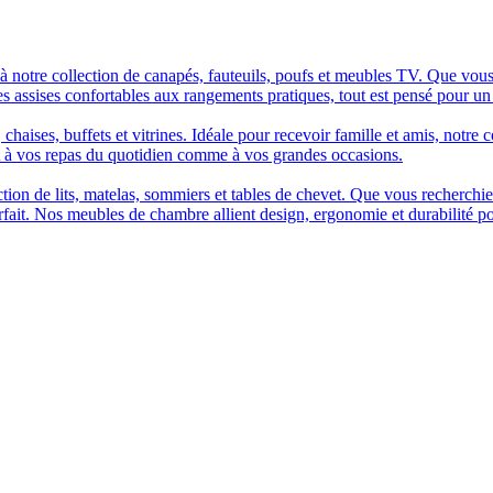
à notre collection de canapés, fauteuils, poufs et meubles TV. Que vous
es assises confortables aux rangements pratiques, tout est pensé pour un
chaises, buffets et vitrines. Idéale pour recevoir famille et amis, notre 
t à vos repas du quotidien comme à vos grandes occasions.
n de lits, matelas, sommiers et tables de chevet. Que vous recherchiez u
arfait. Nos meubles de chambre allient design, ergonomie et durabilité p