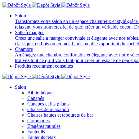
Salon
Transformez votre salon en un espace chaleureux et stylé grâce 
relaxant, vous trouverez ici de quoi créer un véritable cocon. D
Salle à manger
Créez une salle à manger conviviale et élégante avec nos tables, 
classique, en bois ou en métal, nos meubles apportent du cache
Chambre
Aménagez une chambre confortable et élégante avec notre sélectio
trouvez tout ce qu’il vous faut pour créer un espace de repos p
Produits récemment consultés
Salon
Bibliothèques
Canapés
Canapés et lits pliants
Chaises de relaxation
Chaises hautes et tabourets de bar
Commodes
Etagères murales
Fauteuils
Fauteuils relax