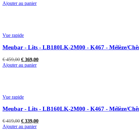
prix
prix
Ajouter au panier
initial
actuel
était :
est :
€ 189,00.
€ 159,00.
Vue rapide
Meubar - Lits - LB180LK-2M00 - K467 - Mélèze/Chên
Le
Le
€
459,00
€
369,00
prix
prix
Ajouter au panier
initial
actuel
était :
est :
€ 459,00.
€ 369,00.
Vue rapide
Meubar - Lits - LB160LK-2M00 - K467 - Mélèze/Chên
Le
Le
€
419,00
€
339,00
prix
prix
Ajouter au panier
initial
actuel
était :
est :