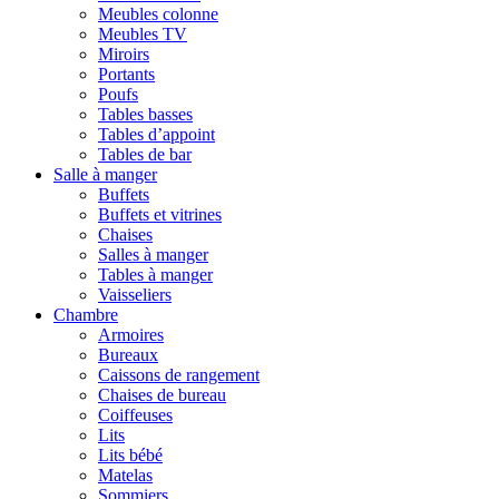
Meubles colonne
Meubles TV
Miroirs
Portants
Poufs
Tables basses
Tables d’appoint
Tables de bar
Salle à manger
Buffets
Buffets et vitrines
Chaises
Salles à manger
Tables à manger
Vaisseliers
Chambre
Armoires
Bureaux
Caissons de rangement
Chaises de bureau
Coiffeuses
Lits
Lits bébé
Matelas
Sommiers