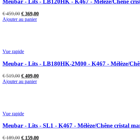
Meubar - Lits - LB120HK - K467 - Mélèze/Chêne cris
Le
Le
€
459,00
€
369,00
prix
prix
Ajouter au panier
initial
actuel
était :
est :
€ 459,00.
€ 369,00.
Vue rapide
Meubar - Lits - LB180HK-2M00 - K467 - Mélèze/Chên
Le
Le
€
519,00
€
409,00
prix
prix
Ajouter au panier
initial
actuel
était :
est :
€ 519,00.
€ 409,00.
Vue rapide
Meubar - Lits - SL1 - K467 - Mélèze/Chêne cristal m
Le
Le
€
189,00
€
159,00