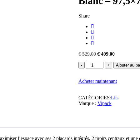
Blanc – 97,5×
Share
Le
Le
€
529,00
€
409,00
prix
prix
quantité
initial
actuel
Ajouter au pa
de
était :
est :
Vipack
€ 529,00.
€ 409,00.
Acheter maintenant
-
Lit
simple
CATÉGORIES:
Lits
Bonny
Marque :
Vipack
-
BONKB9014
-
Blanc
-
97,5x78,5x207cm
iser l’espace avec ses 2 placards intégrés, 2 tiroirs centraux et une ét