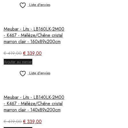
était :
est :
Liste d'envies
€ 329,00.
€ 249,00.
Meubar - Lits - LB160LK-2M00
- K467 - Mélèze/Chêne cristal
marron clair - 160x89x200cm
Le
Le
€
419,00
€
339,00
prix
prix
Ajouter au panier
initial
actuel
était :
est :
Liste d'envies
€ 419,00.
€ 339,00.
Meubar - Lits - LB140LK-2M00
- K467 - Mélèze/Chêne cristal
marron clair - 140x89x200cm
Le
Le
€
419,00
€
339,00
prix
prix