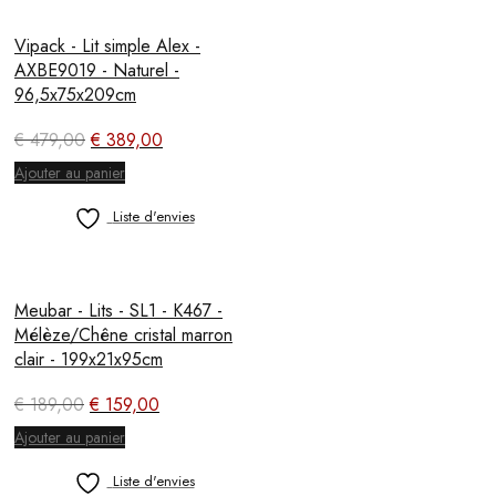
Vipack - Lit simple Alex -
AXBE9019 - Naturel -
96,5x75x209cm
Le
Le
€
479,00
€
389,00
prix
prix
Ajouter au panier
initial
actuel
était :
est :
Liste d'envies
€ 479,00.
€ 389,00.
Meubar - Lits - SL1 - K467 -
Mélèze/Chêne cristal marron
clair - 199x21x95cm
Le
Le
€
189,00
€
159,00
prix
prix
Ajouter au panier
initial
actuel
était :
est :
Liste d'envies