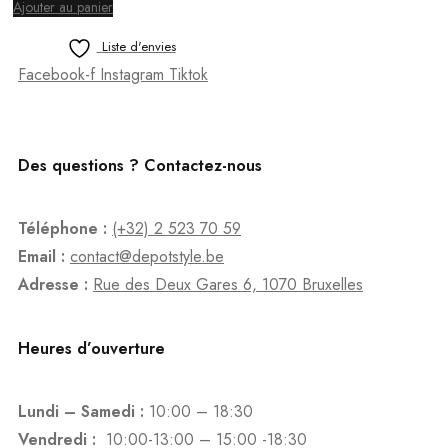
Ajouter au panier
initial
actuel
était :
est :
Liste d'envies
€ 419,00.
€ 339,00.
Facebook-f
Instagram
Tiktok
Des questions ? Contactez-nous
Téléphone :
(+32) 2 523 70 59
Email :
contact@depotstyle.be
Adresse :
Rue des Deux Gares 6, 1070 Bruxelles
Heures d’ouverture
Lundi – Samedi :
10:00 – 18:30
Vendredi :
10:00-13:00 – 15:00 -18:30