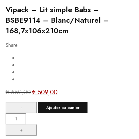
Vipack – Lit simple Babs –
BSBE9114 – Blanc/Naturel –
168,7x106x210cm
Share
€
659,00
€
509,00
Le
Le
prix
prix
Ajouter au panier
initial
actuel
quantité
était :
est :
de
€ 659,00.
€ 509,00.
Vipack