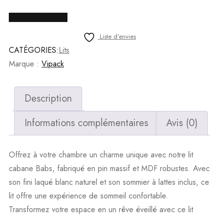
-
Acheter maintenant
Lit
simple
Liste d'envies
Babs
CATÉGORIES:
Lits
-
Marque :
Vipack
BSBE9114
-
Description
Blanc/Naturel
-
Informations complémentaires
Avis (0)
168,7x106x210cm
Offrez à votre chambre un charme unique avec notre lit
cabane Babs, fabriqué en pin massif et MDF robustes. Avec
son fini laqué blanc naturel et son sommier à lattes inclus, ce
lit offre une expérience de sommeil confortable.
Transformez votre espace en un rêve éveillé avec ce lit