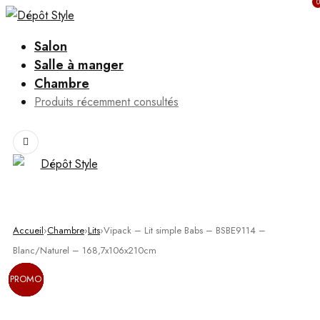
0
Salon
Salle à manger
Chambre
Produits récemment consultés
Accueil
›
Chambre
›
Lits
›
Vipack – Lit simple Babs – BSBE9114 –
Blanc/Naturel – 168,7x106x210cm
PROMO
PROMO
PROMO
PROMO
PROMO
PROMO
PROMO