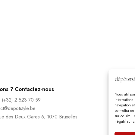
Heur
ions ? Contactez-nous
Lundi
Nous utilison
:
(+32) 2 523 70 59
informations 
Vendr
navigation e
act@depotstyle.be
Diman
permettra de
ue des Deux Gares 6, 1070 Bruxelles
sur ce site. 
négatif sur c
Nous s