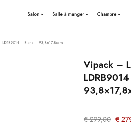
Salon
Salle à manger
Chambre
n – LDRB9014 – Blanc – 93,8×17,8xcm
Vipack – L
LDRB9014 
93,8×17,8
€
299,00
€
279