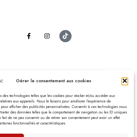
Gérer le consentement aux cookies
es d’ouverture
 – Samedi :
10:00 – 18:30
s des technologies telles que les cookies pour stocker et/ou accéder aux
relatives aux appareils. Nous le faisons pour améliorer l’expérience de
edi :
10:00-13:00 – 15:00 -18:30
t pour afficher des publicités personnalisées. Consentir à ces technologies nous
che :
12:00-18:00
 traiter des données telles que le comportement de navigation ou les ID uniques
Le fait de ne pas consentir ou de retirer son consentement peut avoir un effet
ertaines fonctonnalités et caractéristiques.
ommes fermés les jours fériés.