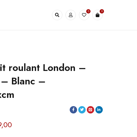
0
0
it roulant London –
– Blanc –
xcm
,00