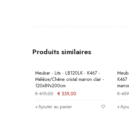
Produits similaires
PROMO
PROM
 -
Meubar - Lits - LB120LK - K467 -
Meuba
x94x208cm
Mélèze/Chêne cristal marron clair -
K467 
120x89x200cm
marro
€
419,00
€
339,00
€
459
Ajouter au panier
Ajou