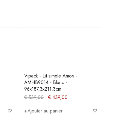
PROMO
Vipack - Lit simple Amori -
Lit KENT 16
AMHB9014 - Blanc -
96x187,3x211,3cm
€
539,00
€
439,00
€
475,00
Ajouter au panier
Ajouter au