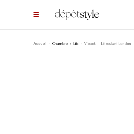
Accueil
›
Chambre
›
Lits
›
Vipack – Lit roulant Londo
PROMO