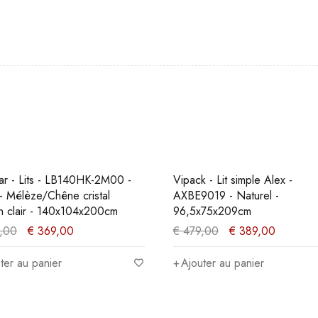
O
PROMO
r - Lits - LB140HK-2M00 -
Vipack - Lit simple Alex -
- Mélèze/Chêne cristal
AXBE9019 - Naturel -
n clair - 140x104x200cm
96,5x75x209cm
,00
€
369,00
€
479,00
€
389,00
ter au panier
Ajouter au panier