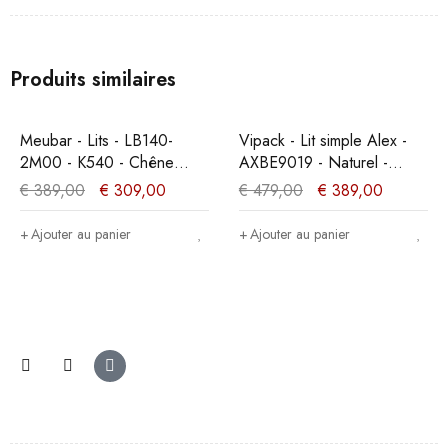
Produits similaires
PROMO
PROMO
Meubar - Lits - LB140-
Vipack - Lit simple Alex -
2M00 - K540 - Chêne
AXBE9019 - Naturel -
millénaire clair -
96,5x75x209cm
€
389,00
€
309,00
€
479,00
€
389,00
140x89x200cm
Ajouter au panier
Ajouter au panier