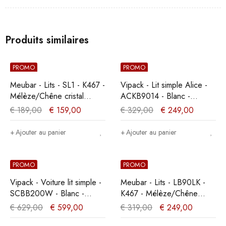
Produits similaires
PROMO
PROMO
Meubar - Lits - SL1 - K467 -
Vipack - Lit simple Alice -
Mélèze/Chêne cristal
ACKB9014 - Blanc -
marron clair - 199x21x95cm
95,5x90,5x207,5cm
€
189,00
€
159,00
€
329,00
€
249,00
Ajouter au panier
Ajouter au panier
PROMO
PROMO
Vipack - Voiture lit simple -
Meubar - Lits - LB90LK -
SCBB200W - Blanc -
K467 - Mélèze/Chêne
111x65,2x200cm
cristal marron clair -
€
629,00
€
599,00
€
319,00
€
249,00
90x89x200cm