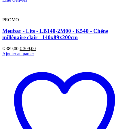
Liste d'envies
PROMO
Meubar - Lits - LB140-2M00 - K540 - Chêne
millénaire clair - 140x89x200cm
Le
Le
€
389,00
€
309,00
prix
prix
Ajouter au panier
initial
actuel
était :
est :
€ 389,00.
€ 309,00.