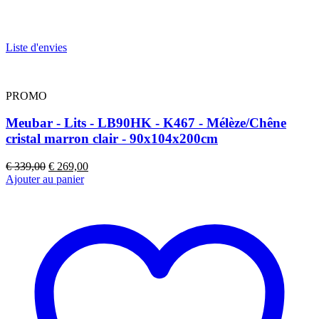
Liste d'envies
PROMO
Meubar - Lits - LB90HK - K467 - Mélèze/Chêne
cristal marron clair - 90x104x200cm
Le
Le
€
339,00
€
269,00
prix
prix
Ajouter au panier
initial
actuel
était :
est :
€ 339,00.
€ 269,00.