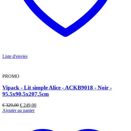
Liste d'envies
PROMO
Vipack - Lit simple Alice - ACKB9018 - Noir -
95,5x90,5x207,5cm
Le
Le
€
329,00
€
249,00
prix
prix
Ajouter au panier
initial
actuel
était :
est :
€ 329,00.
€ 249,00.