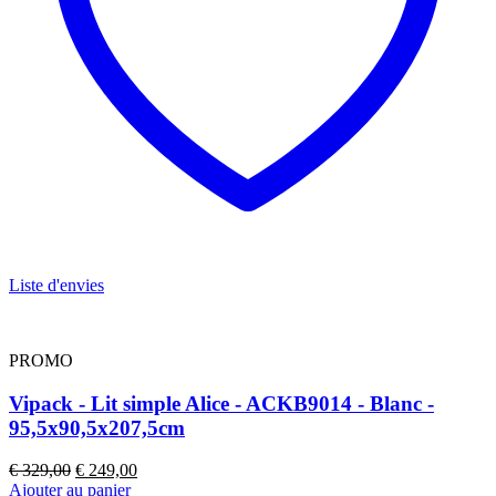
Liste d'envies
PROMO
Vipack - Lit simple Alice - ACKB9014 - Blanc -
95,5x90,5x207,5cm
Le
Le
€
329,00
€
249,00
prix
prix
Ajouter au panier