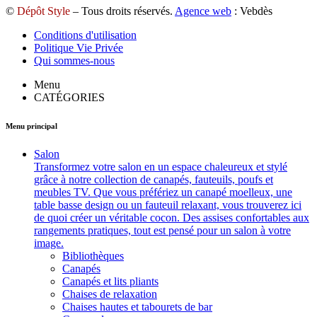
©
Dépôt Style
– Tous droits réservés.
Agence web
: Vebdès
Conditions d'utilisation
Politique Vie Privée
Qui sommes-nous
Menu
CATÉGORIES
Menu principal
Salon
Transformez votre salon en un espace chaleureux et stylé
grâce à notre collection de canapés, fauteuils, poufs et
meubles TV. Que vous préfériez un canapé moelleux, une
table basse design ou un fauteuil relaxant, vous trouverez ici
de quoi créer un véritable cocon. Des assises confortables aux
rangements pratiques, tout est pensé pour un salon à votre
image.
Bibliothèques
Canapés
Canapés et lits pliants
Chaises de relaxation
Chaises hautes et tabourets de bar