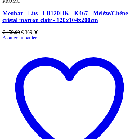
PROMO
Meubar - Lits - LB120HK - K467 - Mélèze/Chêne
cristal marron clair - 120x104x200cm
Le
Le
€
459,00
€
369,00
prix
prix
Ajouter au panier
initial
actuel
était :
est :
€ 459,00.
€ 369,00.