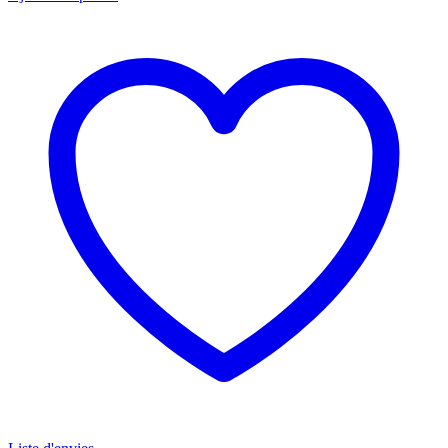
initial
actuel
était :
est :
€ 329,00.
€ 249,00.