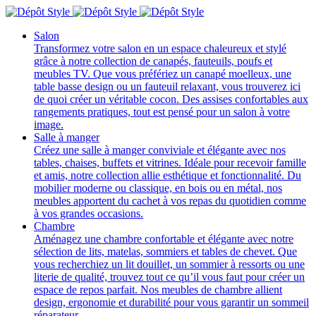
Salon
Transformez votre salon en un espace chaleureux et stylé
grâce à notre collection de canapés, fauteuils, poufs et
meubles TV. Que vous préfériez un canapé moelleux, une
table basse design ou un fauteuil relaxant, vous trouverez ici
de quoi créer un véritable cocon. Des assises confortables aux
rangements pratiques, tout est pensé pour un salon à votre
image.
Salle à manger
Créez une salle à manger conviviale et élégante avec nos
tables, chaises, buffets et vitrines. Idéale pour recevoir famille
et amis, notre collection allie esthétique et fonctionnalité. Du
mobilier moderne ou classique, en bois ou en métal, nos
meubles apportent du cachet à vos repas du quotidien comme
à vos grandes occasions.
Chambre
Aménagez une chambre confortable et élégante avec notre
sélection de lits, matelas, sommiers et tables de chevet. Que
vous recherchiez un lit douillet, un sommier à ressorts ou une
literie de qualité, trouvez tout ce qu’il vous faut pour créer un
espace de repos parfait. Nos meubles de chambre allient
design, ergonomie et durabilité pour vous garantir un sommeil
réparateur.