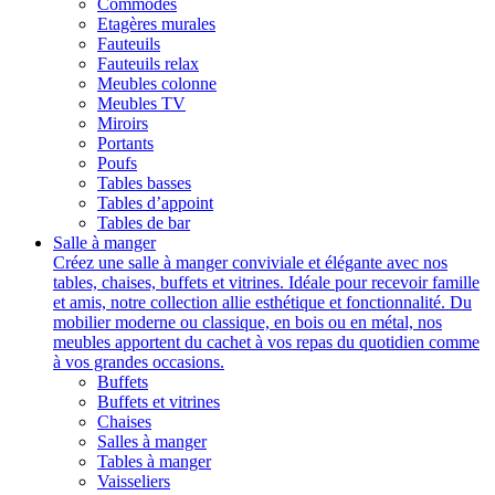
Commodes
Etagères murales
Fauteuils
Fauteuils relax
Meubles colonne
Meubles TV
Miroirs
Portants
Poufs
Tables basses
Tables d’appoint
Tables de bar
Salle à manger
Créez une salle à manger conviviale et élégante avec nos
tables, chaises, buffets et vitrines. Idéale pour recevoir famille
et amis, notre collection allie esthétique et fonctionnalité. Du
mobilier moderne ou classique, en bois ou en métal, nos
meubles apportent du cachet à vos repas du quotidien comme
à vos grandes occasions.
Buffets
Buffets et vitrines
Chaises
Salles à manger
Tables à manger
Vaisseliers