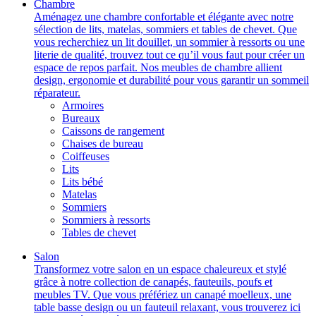
Chambre
Aménagez une chambre confortable et élégante avec notre
sélection de lits, matelas, sommiers et tables de chevet. Que
vous recherchiez un lit douillet, un sommier à ressorts ou une
literie de qualité, trouvez tout ce qu’il vous faut pour créer un
espace de repos parfait. Nos meubles de chambre allient
design, ergonomie et durabilité pour vous garantir un sommeil
réparateur.
Armoires
Bureaux
Caissons de rangement
Chaises de bureau
Coiffeuses
Lits
Lits bébé
Matelas
Sommiers
Sommiers à ressorts
Tables de chevet
Salon
Transformez votre salon en un espace chaleureux et stylé
grâce à notre collection de canapés, fauteuils, poufs et
meubles TV. Que vous préfériez un canapé moelleux, une
table basse design ou un fauteuil relaxant, vous trouverez ici