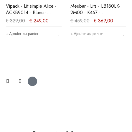
Vipack - Lit simple Alice -
Meubar - Lits - LB180LK-
ACKB9014 - Blanc -
2M00 - K467 -
95,5x90,5x207,5cm
Mélèze/Chêne cristal
€
329,00
€
249,00
€
459,00
€
369,00
marron clair -
180x89x200cm
Ajouter au panier
Ajouter au panier