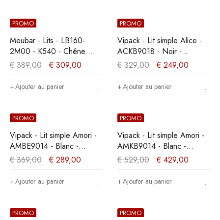
PROMO
PROMO
Meubar - Lits - LB160-
Vipack - Lit simple Alice -
2M00 - K540 - Chêne
ACKB9018 - Noir -
millénaire clair -
95,5x90,5x207,5cm
€
389,00
€
309,00
€
329,00
€
249,00
160x89x200cm
Ajouter au panier
Ajouter au panier
PROMO
PROMO
Vipack - Lit simple Amori -
Vipack - Lit simple Amori -
AMBE9014 - Blanc -
AMKB9014 - Blanc -
96x80x211,2cm
97x95x211,2cm
€
369,00
€
289,00
€
529,00
€
429,00
Ajouter au panier
Ajouter au panier
PROMO
PROMO