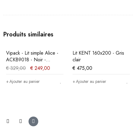
Produits similaires
PROMO
Vipack - Lit simple Alice -
Lit KENT 160x200 - Gris
ACKB9018 - Noir -
clair
95,5x90,5x207,5cm
€
329,00
€
249,00
€
475,00
Ajouter au panier
Ajouter au panier