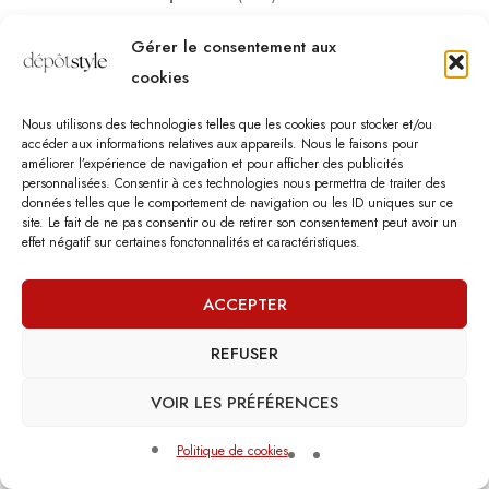
Email :
contact@depotstyle.be
Gérer le consentement aux
Adresse :
Rue des Deux Gares 6, 1070 Bruxelles
cookies
Heures d’ouverture
Nous utilisons des technologies telles que les cookies pour stocker et/ou
Lundi – Samedi :
10:00 – 18:30
accéder aux informations relatives aux appareils. Nous le faisons pour
améliorer l’expérience de navigation et pour afficher des publicités
Vendredi :
10:00-13:00 – 15:00 -18:30
personnalisées. Consentir à ces technologies nous permettra de traiter des
Dimanche :
12:00-18:00
données telles que le comportement de navigation ou les ID uniques sur ce
site. Le fait de ne pas consentir ou de retirer son consentement peut avoir un
effet négatif sur certaines fonctonnalités et caractéristiques.
Nous sommes fermés les jours fériés.
ACCEPTER
REFUSER
©
Dépôt Style
– Tous droits réservés.
Agence web
: Vebdès
Conditions d'utilisation
Politique Vie Privée
Qui sommes-nous
VOIR LES PRÉFÉRENCES
Politique de cookies
0