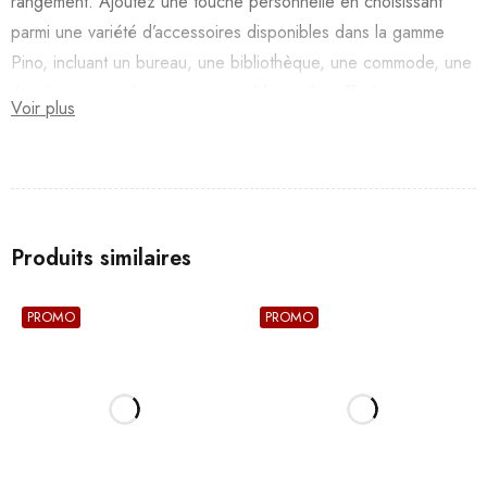
rangement. Ajoutez une touche personnelle en choisissant
parmi une variété d’accessoires disponibles dans la gamme
Pino, incluant un bureau, une bibliothèque, une commode, une
étagère suspendue ou un ensemble textile raffiné.
Voir plus
Produits similaires
PROMO
PROMO