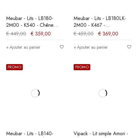
Meubar - Lits - LB180-
Meubar - Lits - LB180LK-
2M00 - K540 - Chêne
2M00 - K467 -
millénaire clair -
Mélèze/Chêne cristal
€
449,00
€
359,00
€
459,00
€
369,00
180x89x200cm
marron clair -
180x89x200cm
Ajouter au panier
Ajouter au panier
PROMO
PROMO
Meubar - Lits - LB140-
Vipack - Lit simple Amori -