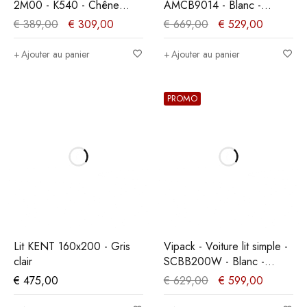
2M00 - K540 - Chêne
AMCB9014 - Blanc -
millénaire clair -
98,7x171,7x213cm
€
389,00
€
309,00
€
669,00
€
529,00
140x89x200cm
Ajouter au panier
Ajouter au panier
PROMO
Lit KENT 160x200 - Gris
Vipack - Voiture lit simple -
clair
SCBB200W - Blanc -
111x65,2x200cm
€
475,00
€
629,00
€
599,00