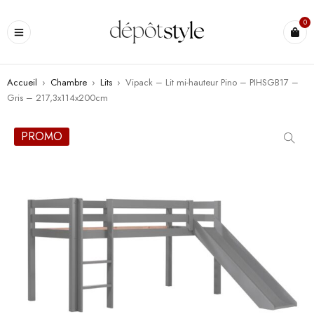
0
Accueil
›
Chambre
›
Lits
›
Vipack – Lit mi-hauteur Pino – PIHSGB17 –
Gris – 217,3x114x200cm
PROMO