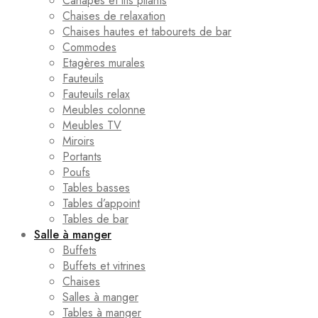
Canapés et lits pliants
Chaises de relaxation
Chaises hautes et tabourets de bar
Commodes
Etagères murales
Fauteuils
Fauteuils relax
Meubles colonne
Meubles TV
Miroirs
Portants
Poufs
Tables basses
Tables d’appoint
Tables de bar
Salle à manger
Buffets
Buffets et vitrines
Chaises
Salles à manger
Tables à manger