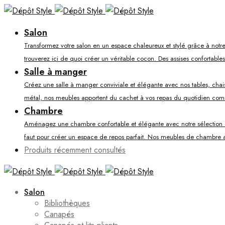
Salon
Transformez votre salon en un espace chaleureux et stylé grâce à notre
trouverez ici de quoi créer un véritable cocon. Des assises confortable
Salle à manger
Créez une salle à manger conviviale et élégante avec nos tables, chaises
métal, nos meubles apportent du cachet à vos repas du quotidien co
Chambre
Aménagez une chambre confortable et élégante avec notre sélection de li
faut pour créer un espace de repos parfait. Nos meubles de chambre al
Produits récemment consultés
Salon
Bibliothèques
Canapés