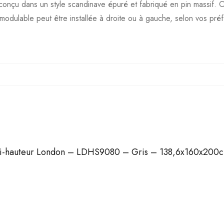
Gris
çu dans un style scandinave épuré et fabriqué en pin massif. Optim
-
modulable peut être installée à droite ou à gauche, selon vos pré
138,6x160x200cm
it mi-hauteur London – LDHS9080 – Gris – 138,6x160x200