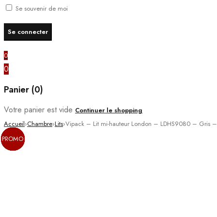
Se souvenir de moi
0
0
Panier (0)
Votre panier est vide
Continuer le shopping
Accueil
›
Chambre
›
Lits
›
Vipack – Lit mi-hauteur London – LDHS9080 – Gris
PROMO
PROMO
PROMO
PROMO
PROMO
PROMO
PROMO