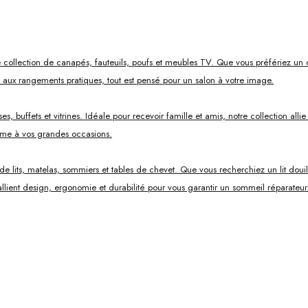
 collection de canapés, fauteuils, poufs et meubles TV. Que vous préfériez un 
s aux rangements pratiques, tout est pensé pour un salon à votre image.
, buffets et vitrines. Idéale pour recevoir famille et amis, notre collection all
mme à vos grandes occasions.
ts, matelas, sommiers et tables de chevet. Que vous recherchiez un lit douillet
lient design, ergonomie et durabilité pour vous garantir un sommeil réparateur