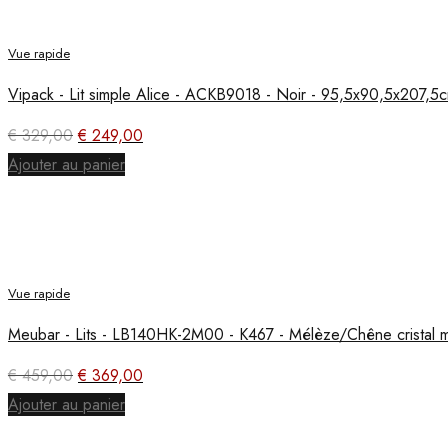
Vue rapide
Vipack - Lit simple Alice - ACKB9018 - Noir - 95,5x90,5x207,5
Le
Le
€
329,00
€
249,00
prix
prix
Ajouter au panier
initial
actuel
était :
est :
€ 329,00.
€ 249,00.
Vue rapide
Meubar - Lits - LB140HK-2M00 - K467 - Mélèze/Chêne cristal 
Le
Le
€
459,00
€
369,00
prix
prix
Ajouter au panier
initial
actuel
était :
est :