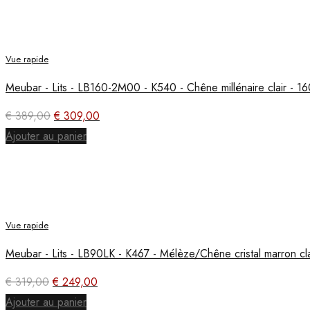
€ 459,00.
€ 369,00.
Vue rapide
Meubar - Lits - LB160-2M00 - K540 - Chêne millénaire clair -
Le
Le
€
389,00
€
309,00
prix
prix
Ajouter au panier
initial
actuel
était :
est :
€ 389,00.
€ 309,00.
Vue rapide
Meubar - Lits - LB90LK - K467 - Mélèze/Chêne cristal marron c
Le
Le
€
319,00
€
249,00
prix
prix
Ajouter au panier
initial
actuel