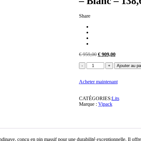
– Blanc – 138
Share
Le
Le
€
959,00
€
909,00
prix
prix
quantité
initial
actuel
Ajouter au pa
de
était :
est :
Vipack
€ 959,00.
€ 909,00.
Acheter maintenant
-
Lit
mi-
CATÉGORIES:
Lits
hauteur
Marque :
Vipack
London
-
LDHS9014
-
Blanc
-
138,6x160x200cm
nave, conçu en pin massif pour une durabilité exceptionnelle. Il offre