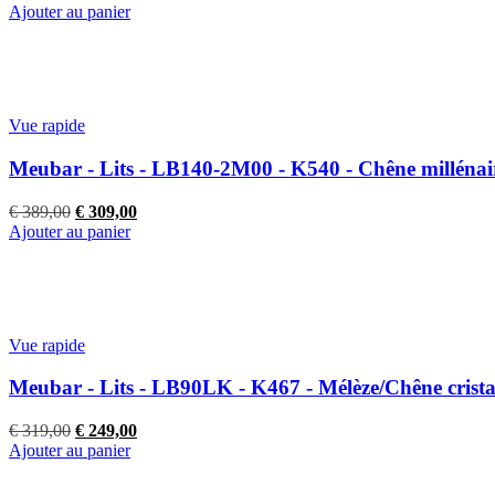
prix
prix
Ajouter au panier
initial
actuel
était :
est :
€ 629,00.
€ 599,00.
Vue rapide
Meubar - Lits - LB140-2M00 - K540 - Chêne millénai
Le
Le
€
389,00
€
309,00
prix
prix
Ajouter au panier
initial
actuel
était :
est :
€ 389,00.
€ 309,00.
Vue rapide
Meubar - Lits - LB90LK - K467 - Mélèze/Chêne crist
Le
Le
€
319,00
€
249,00
prix
prix
Ajouter au panier
initial
actuel
était :
est :