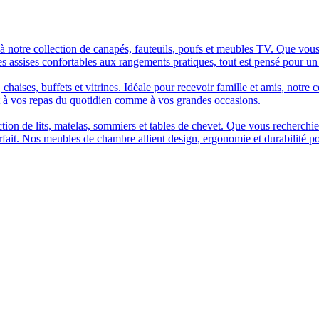
à notre collection de canapés, fauteuils, poufs et meubles TV. Que vous
es assises confortables aux rangements pratiques, tout est pensé pour un
chaises, buffets et vitrines. Idéale pour recevoir famille et amis, notre 
t à vos repas du quotidien comme à vos grandes occasions.
n de lits, matelas, sommiers et tables de chevet. Que vous recherchiez u
arfait. Nos meubles de chambre allient design, ergonomie et durabilité p