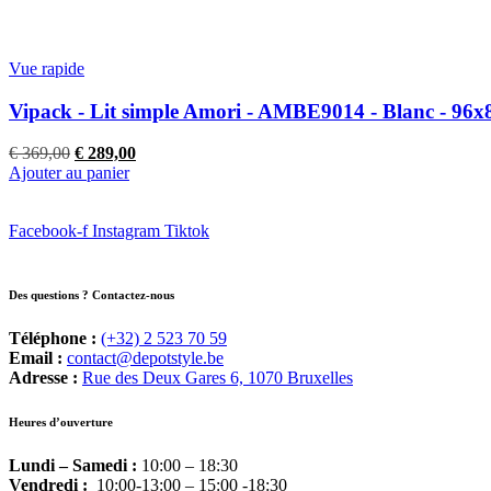
€ 319,00.
€ 249,00.
Vue rapide
Vipack - Lit simple Amori - AMBE9014 - Blanc - 96
Le
Le
€
369,00
€
289,00
prix
prix
Ajouter au panier
initial
actuel
était :
est :
Facebook-f
€ 369,00.
Instagram
€ 289,00.
Tiktok
Des questions ? Contactez-nous
Téléphone :
(+32) 2 523 70 59
Email :
contact@depotstyle.be
Adresse :
Rue des Deux Gares 6, 1070 Bruxelles
Heures d’ouverture
Lundi – Samedi :
10:00 – 18:30
Vendredi :
10:00-13:00 – 15:00 -18:30