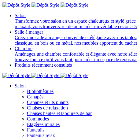
Salon
Transformez votre salon en un espace chaleureux et stylé grâce 
relaxant, vous trouverez ici de quoi créer un véritable cocon. D
Salle à manger
Créez une salle à manger conviviale et élégante avec nos tables, 
classique, en bois ou en métal, nos meubles apportent du cache
Chambre
Aménagez une chambre confortable et élégante avec notre sélectio
trouvez tout ce qu’il vous faut pour créer un espace de repos p
Produits récemment consultés
Salon
Bibliothèques
Canapés
Canapés et lits pliants
Chaises de relaxation
Chaises hautes et tabourets de bar
Commodes
Etagères murales
Fauteuils
Fauteuils relax