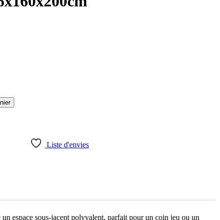
,6x160x200cm
nier
Liste d'envies
 un espace sous-jacent polyvalent, parfait pour un coin jeu ou un