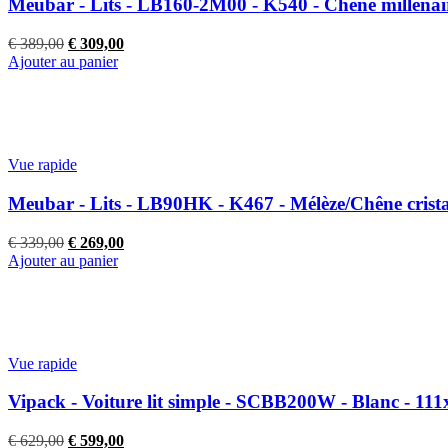
Meubar - Lits - LB160-2M00 - K540 - Chêne millénai
Le
Le
€
389,00
€
309,00
prix
prix
Ajouter au panier
initial
actuel
était :
est :
€ 389,00.
€ 309,00.
Vue rapide
Meubar - Lits - LB90HK - K467 - Mélèze/Chêne crist
Le
Le
€
339,00
€
269,00
prix
prix
Ajouter au panier
initial
actuel
était :
est :
€ 339,00.
€ 269,00.
Vue rapide
Vipack - Voiture lit simple - SCBB200W - Blanc - 1
Le
Le
€
629,00
€
599,00