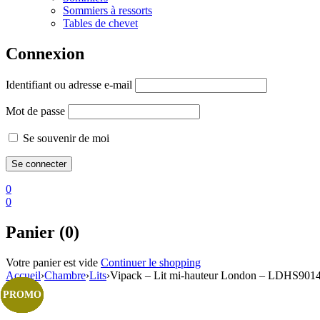
Sommiers à ressorts
Tables de chevet
Connexion
Identifiant ou adresse e-mail
Mot de passe
Se souvenir de moi
0
0
Panier (0)
Votre panier est vide
Continuer le shopping
Accueil
›
Chambre
›
Lits
›
Vipack – Lit mi-hauteur London – LDHS901
PROMO
PROMO
PROMO
PROMO
PROMO
PROMO
PROMO