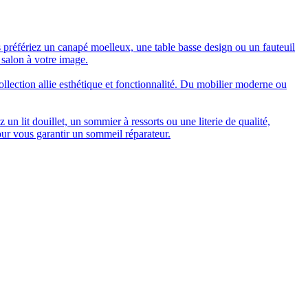
 préfériez un canapé moelleux, une table basse design ou un fauteuil
 salon à votre image.
collection allie esthétique et fonctionnalité. Du mobilier moderne ou
n lit douillet, un sommier à ressorts ou une literie de qualité,
our vous garantir un sommeil réparateur.