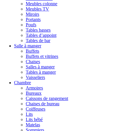
Meubles colonne
Meubles TV
Miroirs
Portants
Poufs
Tables basses
Tables d’appoint
Tables de bar
Salle à manger
Buffets
Buffets et vitrines
Chaises
Salles à manger
Tables à manger
Vaisseliers
Chambre
Armoires
Bureaux
Caissons de rangement
Chaises de bureau
Coiffeuses
Lits
Lits bébé
Matelas
Sommiers