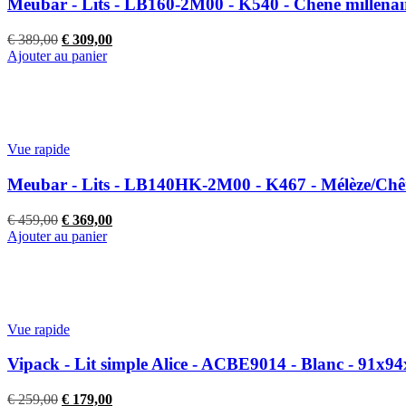
Meubar - Lits - LB160-2M00 - K540 - Chêne millénai
Le
Le
€
389,00
€
309,00
prix
prix
Ajouter au panier
initial
actuel
était :
est :
€ 389,00.
€ 309,00.
Vue rapide
Meubar - Lits - LB140HK-2M00 - K467 - Mélèze/Chên
Le
Le
€
459,00
€
369,00
prix
prix
Ajouter au panier
initial
actuel
était :
est :
€ 459,00.
€ 369,00.
Vue rapide
Vipack - Lit simple Alice - ACBE9014 - Blanc - 91x
Le
Le
€
259,00
€
179,00