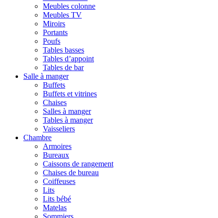
Meubles colonne
Meubles TV
Miroirs
Portants
Poufs
Tables basses
Tables d’appoint
Tables de bar
Salle à manger
Buffets
Buffets et vitrines
Chaises
Salles à manger
Tables à manger
Vaisseliers
Chambre
Armoires
Bureaux
Caissons de rangement
Chaises de bureau
Coiffeuses
Lits
Lits bébé
Matelas
Sommiers