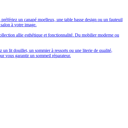
 préfériez un canapé moelleux, une table basse design ou un fauteuil
 salon à votre image.
collection allie esthétique et fonctionnalité. Du mobilier moderne ou
n lit douillet, un sommier à ressorts ou une literie de qualité,
our vous garantir un sommeil réparateur.