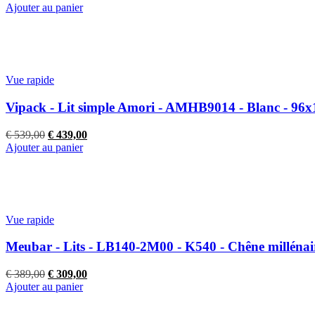
prix
prix
Ajouter au panier
initial
actuel
était :
est :
€ 259,00.
€ 179,00.
Vue rapide
Vipack - Lit simple Amori - AMHB9014 - Blanc - 96
Le
Le
€
539,00
€
439,00
prix
prix
Ajouter au panier
initial
actuel
était :
est :
€ 539,00.
€ 439,00.
Vue rapide
Meubar - Lits - LB140-2M00 - K540 - Chêne millénai
Le
Le
€
389,00
€
309,00
prix
prix
Ajouter au panier
initial
actuel
était :
est :