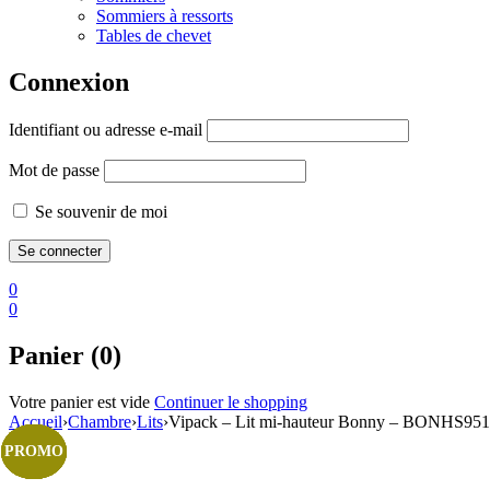
Sommiers à ressorts
Tables de chevet
Connexion
Identifiant ou adresse e-mail
Mot de passe
Se souvenir de moi
0
0
Panier (0)
Votre panier est vide
Continuer le shopping
Accueil
›
Chambre
›
Lits
›
Vipack – Lit mi-hauteur Bonny – BONHS95
PROMO
PROMO
PROMO
PROMO
PROMO
PROMO
PROMO