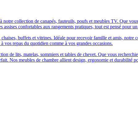
à notre collection de canapés, fauteuils, poufs et meubles TV. Que vous
es assises confortables aux rangements pratiques, tout est pensé pour un
chaises, buffets et vitrines. Idéale pour recevoir famille et amis, notre 
t à vos repas du quotidien comme à vos grandes occasions.
n de lits, matelas, sommiers et tables de chevet. Que vous recherchiez u
arfait. Nos meubles de chambre allient design, ergonomie et durabilité p