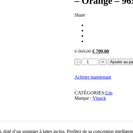
– Orange – 9
Share
Le
Le
€
969,00
€
709,00
prix
prix
quantité
initial
actuel
Ajouter au pa
de
était :
est :
Vipack
€ 969,00.
€ 709,00.
Acheter maintenant
-
Lit
mi-
CATÉGORIES:
Lits
hauteur
Marque :
Vipack
Bonny
-
BONHS9511
-
Orange
-
96x116x207cm
, doté d’un sommier à lattes inclus. Profitez de sa conception intellig