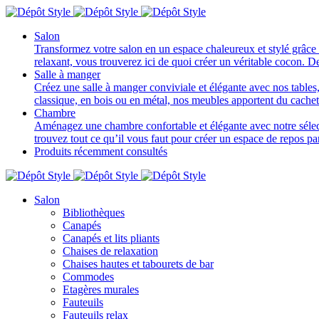
Salon
Transformez votre salon en un espace chaleureux et stylé grâce 
relaxant, vous trouverez ici de quoi créer un véritable cocon. D
Salle à manger
Créez une salle à manger conviviale et élégante avec nos tables, 
classique, en bois ou en métal, nos meubles apportent du cache
Chambre
Aménagez une chambre confortable et élégante avec notre sélectio
trouvez tout ce qu’il vous faut pour créer un espace de repos p
Produits récemment consultés
Salon
Bibliothèques
Canapés
Canapés et lits pliants
Chaises de relaxation
Chaises hautes et tabourets de bar
Commodes
Etagères murales
Fauteuils
Fauteuils relax