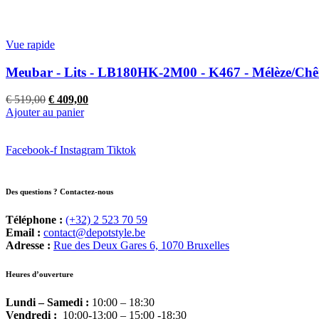
€ 389,00.
€ 309,00.
Vue rapide
Meubar - Lits - LB180HK-2M00 - K467 - Mélèze/Chên
Le
Le
€
519,00
€
409,00
prix
prix
Ajouter au panier
initial
actuel
était :
est :
Facebook-f
€ 519,00.
Instagram
€ 409,00.
Tiktok
Des questions ? Contactez-nous
Téléphone :
(+32) 2 523 70 59
Email :
contact@depotstyle.be
Adresse :
Rue des Deux Gares 6, 1070 Bruxelles
Heures d’ouverture
Lundi – Samedi :
10:00 – 18:30
Vendredi :
10:00-13:00 – 15:00 -18:30