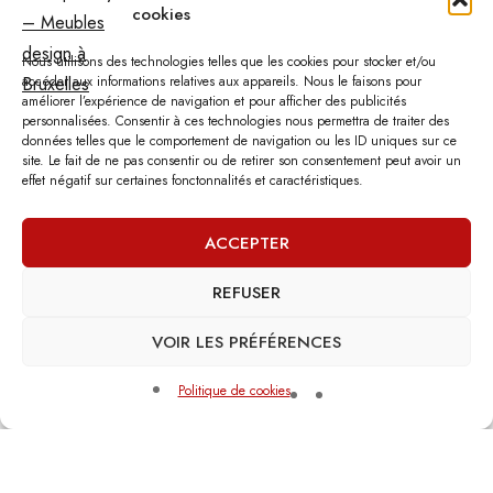
cookies
Email :
contact@depotstyle.be
Adresse :
Rue des Deux Gares 6, 1070 Bruxelles
Nous utilisons des technologies telles que les cookies pour stocker et/ou
accéder aux informations relatives aux appareils. Nous le faisons pour
améliorer l’expérience de navigation et pour afficher des publicités
Heures d’ouverture
personnalisées. Consentir à ces technologies nous permettra de traiter des
données telles que le comportement de navigation ou les ID uniques sur ce
Lundi – Samedi :
10:00 – 18:30
site. Le fait de ne pas consentir ou de retirer son consentement peut avoir un
Vendredi :
10:00-13:00 – 15:00 -18:30
effet négatif sur certaines fonctonnalités et caractéristiques.
Dimanche :
12:00-18:00
ACCEPTER
Nous sommes fermés les jours fériés.
REFUSER
VOIR LES PRÉFÉRENCES
©
Dépôt Style
– Tous droits réservés.
Agence web
: Vebdès
Politique de cookies
Conditions d'utilisation
Politique Vie Privée
Qui sommes-nous
0