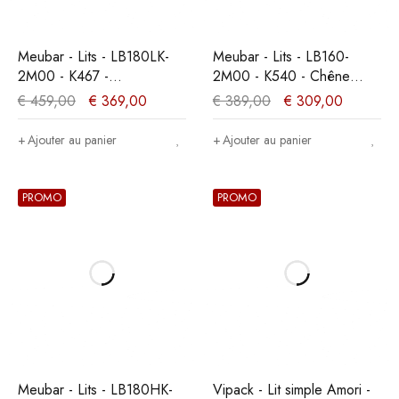
Meubar - Lits - LB180LK-
Meubar - Lits - LB160-
2M00 - K467 -
2M00 - K540 - Chêne
Mélèze/Chêne cristal
millénaire clair -
€
459,00
€
369,00
€
389,00
€
309,00
marron clair -
160x89x200cm
180x89x200cm
Ajouter au panier
Ajouter au panier
PROMO
PROMO
Meubar - Lits - LB180HK-
Vipack - Lit simple Amori -