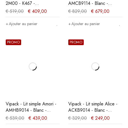
2M00 - K467 -
AMCB9114 - Blanc -
Mélèze/Chêne cristal
98,7x171,7x213cm
€
519,00
€
409,00
€
829,00
€
679,00
marron clair -
180x104x200cm
Ajouter au panier
Ajouter au panier
PROMO
PROMO
Vipack - Lit simple Amori -
Vipack - Lit simple Alice -
AMHB9014 - Blanc -
ACKB9014 - Blanc -
96x187,3x211,3cm
95,5x90,5x207,5cm
€
539,00
€
439,00
€
329,00
€
249,00