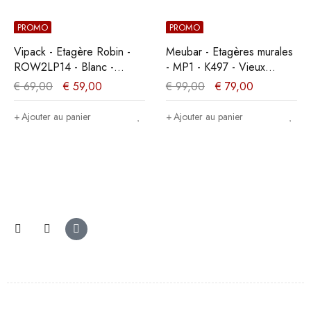
PROMO
PROMO
Vipack - Etagère Robin -
Meubar - Etagères murales
ROW2LP14 - Blanc -
- MP1 - K497 - Vieux
51,6x1,8xcm
chêne/imitation acier -
€
69,00
€
59,00
€
99,00
€
79,00
100x26x17cm
Ajouter au panier
Ajouter au panier