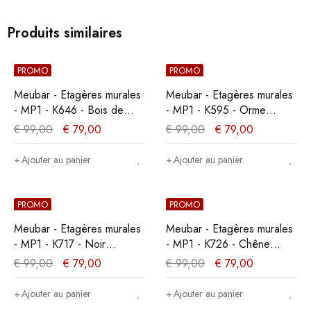
Produits similaires
PROMO
PROMO
Meubar - Etagères murales
Meubar - Etagères murales
- MP1 - K646 - Bois de
- MP1 - K595 - Orme
marine foncé/Gris -
Naturel - 100x26x18cm
€
99,00
€
79,00
€
99,00
€
79,00
100x26x18cm
Ajouter au panier
Ajouter au panier
PROMO
PROMO
Meubar - Etagères murales
Meubar - Etagères murales
- MP1 - K717 - Noir
- MP1 - K726 - Chêne
élégant/Vieux teck -
élégant/Noir élégant -
€
99,00
€
79,00
€
99,00
€
79,00
100x26x18cm
100x26x18cm
Ajouter au panier
Ajouter au panier