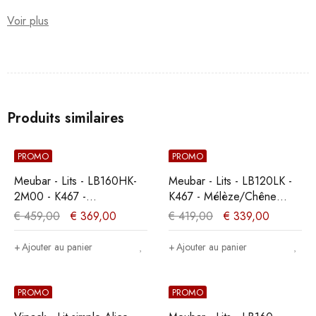
Voir plus
Produits similaires
PROMO
PROMO
Meubar - Lits - LB160HK-
Meubar - Lits - LB120LK -
2M00 - K467 -
K467 - Mélèze/Chêne
Mélèze/Chêne cristal
cristal marron clair -
€
459,00
€
369,00
€
419,00
€
339,00
marron clair -
120x89x200cm
160x104x200cm
Ajouter au panier
Ajouter au panier
PROMO
PROMO