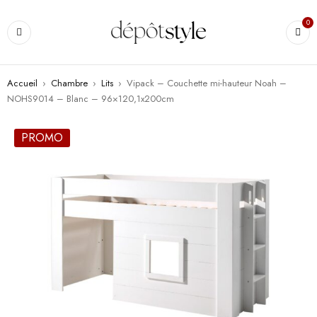
0
Accueil
›
Chambre
›
Lits
›
Vipack – Couchette mi-hauteur Noah –
NOHS9014 – Blanc – 96×120,1x200cm
PROMO