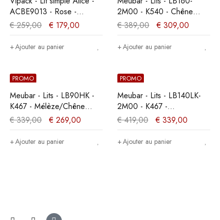
Vipack - Lit simple Alice -
Meubar - Lits - LB160-
ACBE9013 - Rose -
2M00 - K540 - Chêne
91x94x208cm
millénaire clair -
€
259,00
€
179,00
€
389,00
€
309,00
160x89x200cm
Ajouter au panier
Ajouter au panier
PROMO
PROMO
Meubar - Lits - LB90HK -
Meubar - Lits - LB140LK-
K467 - Mélèze/Chêne
2M00 - K467 -
cristal marron clair -
Mélèze/Chêne cristal
€
339,00
€
269,00
€
419,00
€
339,00
90x104x200cm
marron clair -
140x89x200cm
Ajouter au panier
Ajouter au panier