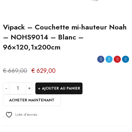
Vipack – Couchette mi-hauteur Noah
– NOHS9014 – Blanc –
96×120,1x200cm
€
669,00
€
629,00
AJOUTER AU PANIER
ACHETER MAINTENANT
Liste d'envies