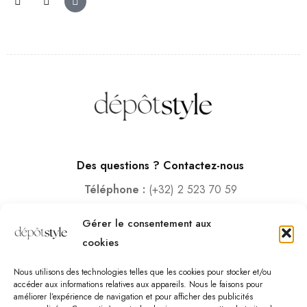
Des questions ? Contactez-nous
Téléphone :
(+32) 2 523 70 59
Email :
contact@depotstyle.be
Gérer le consentement aux
Adresse :
Rue des Deux Gares 6, 1070 Bruxelles
cookies
Heures d’ouverture
Nous utilisons des technologies telles que les cookies pour stocker et/ou
Lundi – Samedi :
10:00 – 18:30
accéder aux informations relatives aux appareils. Nous le faisons pour
améliorer l’expérience de navigation et pour afficher des publicités
Vendredi :
10:00-13:00 – 15:00 -18:30