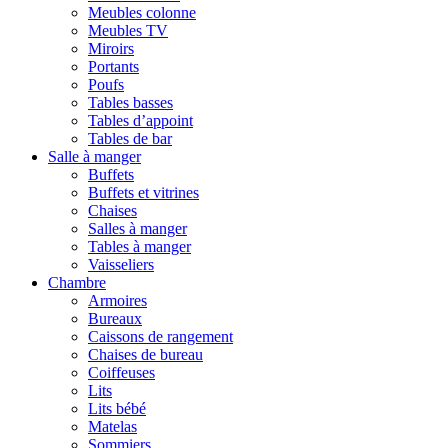
Meubles colonne
Meubles TV
Miroirs
Portants
Poufs
Tables basses
Tables d’appoint
Tables de bar
Salle à manger
Buffets
Buffets et vitrines
Chaises
Salles à manger
Tables à manger
Vaisseliers
Chambre
Armoires
Bureaux
Caissons de rangement
Chaises de bureau
Coiffeuses
Lits
Lits bébé
Matelas
Sommiers