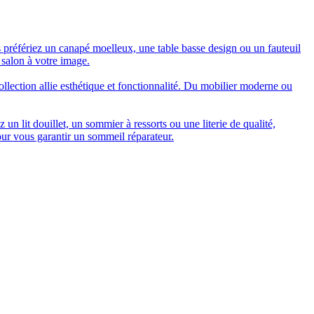
 préfériez un canapé moelleux, une table basse design ou un fauteuil
 salon à votre image.
collection allie esthétique et fonctionnalité. Du mobilier moderne ou
n lit douillet, un sommier à ressorts ou une literie de qualité,
our vous garantir un sommeil réparateur.