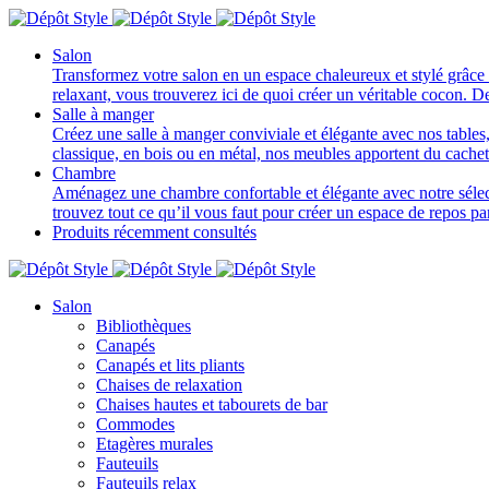
Salon
Transformez votre salon en un espace chaleureux et stylé grâce 
relaxant, vous trouverez ici de quoi créer un véritable cocon. D
Salle à manger
Créez une salle à manger conviviale et élégante avec nos tables, 
classique, en bois ou en métal, nos meubles apportent du cache
Chambre
Aménagez une chambre confortable et élégante avec notre sélectio
trouvez tout ce qu’il vous faut pour créer un espace de repos p
Produits récemment consultés
Salon
Bibliothèques
Canapés
Canapés et lits pliants
Chaises de relaxation
Chaises hautes et tabourets de bar
Commodes
Etagères murales
Fauteuils
Fauteuils relax