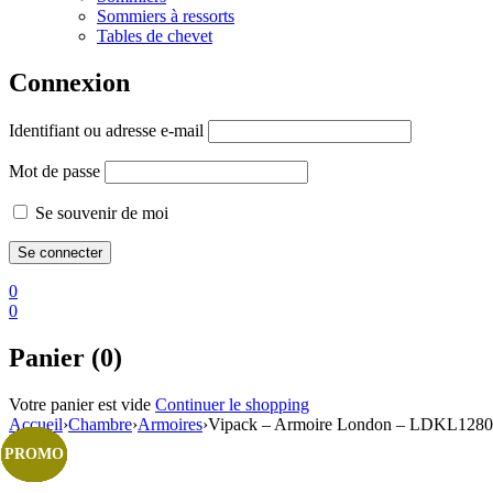
Sommiers à ressorts
Tables de chevet
Connexion
Identifiant ou adresse e-mail
Mot de passe
Se souvenir de moi
0
0
Panier (0)
Votre panier est vide
Continuer le shopping
Accueil
›
Chambre
›
Armoires
›
Vipack – Armoire London – LDKL1280 
PROMO
PROMO
PROMO
PROMO
PROMO
PROMO
PROMO