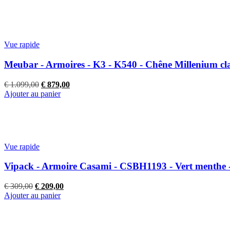
initial
actuel
était :
est :
€ 679,00.
€ 549,00.
Vue rapide
Meubar - Armoires - K3 - K540 - Chêne Millenium cl
Le
Le
€
1.099,00
€
879,00
prix
prix
Ajouter au panier
initial
actuel
était :
est :
€ 1.099,00.
€ 879,00.
Vue rapide
Vipack - Armoire Casami - CSBH1193 - Vert menthe 
Le
Le
€
309,00
€
209,00
prix
prix
Ajouter au panier
initial
actuel
était :
est :
€ 309,00.
€ 209,00.