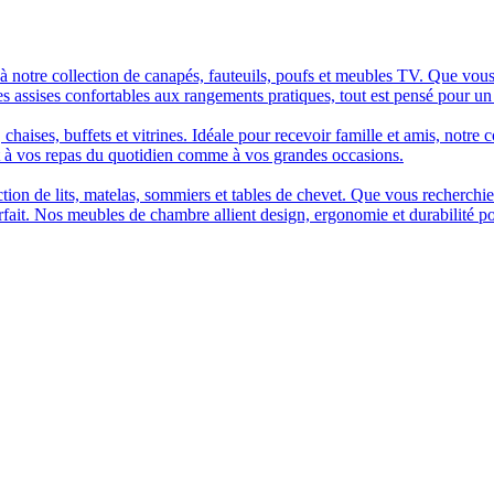
à notre collection de canapés, fauteuils, poufs et meubles TV. Que vous
es assises confortables aux rangements pratiques, tout est pensé pour un
chaises, buffets et vitrines. Idéale pour recevoir famille et amis, notre 
t à vos repas du quotidien comme à vos grandes occasions.
n de lits, matelas, sommiers et tables de chevet. Que vous recherchiez u
arfait. Nos meubles de chambre allient design, ergonomie et durabilité p