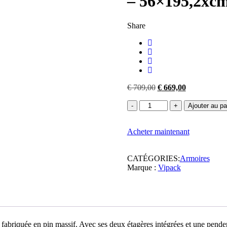
– 56×195,2xc
Share
Le
Le
€
709,00
€
669,00
prix
prix
quantité
initial
actuel
Ajouter au pa
de
était :
est :
Vipack
€ 709,00.
€ 669,00.
Acheter maintenant
-
Armoire
London
CATÉGORIES:
Armoires
-
Marque :
Vipack
LDKL1280
-
Gris
-
56x195,2xcm
briquée en pin massif. Avec ses deux étagères intégrées et une penderi