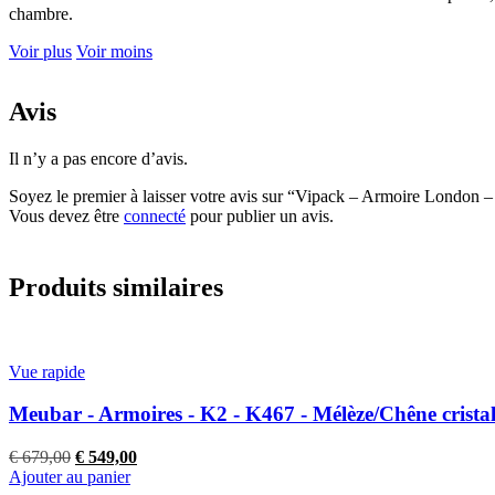
chambre.
Voir plus
Voir moins
Avis
Il n’y a pas encore d’avis.
Soyez le premier à laisser votre avis sur “Vipack – Armoire Lond
Vous devez être
connecté
pour publier un avis.
Produits similaires
Vue rapide
Meubar - Armoires - K2 - K467 - Mélèze/Chêne crista
Le
Le
€
679,00
€
549,00
prix
prix
Ajouter au panier