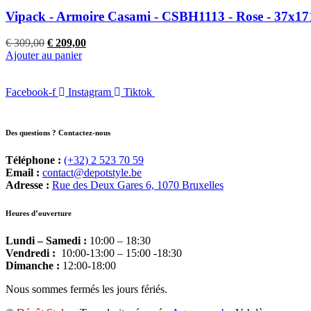
Vipack - Armoire Casami - CSBH1113 - Rose - 37x1
Le
Le
€
309,00
€
209,00
prix
prix
Ajouter au panier
initial
actuel
était :
est :
Facebook-f
€ 309,00.
Instagram
€ 209,00.
Tiktok
Des questions ? Contactez-nous
Téléphone :
(+32) 2 523 70 59
Email :
contact@depotstyle.be
Adresse :
Rue des Deux Gares 6, 1070 Bruxelles
Heures d’ouverture
Lundi – Samedi :
10:00 – 18:30
Vendredi :
10:00-13:00 – 15:00 -18:30
Dimanche :
12:00-18:00
Nous sommes fermés les jours fériés.