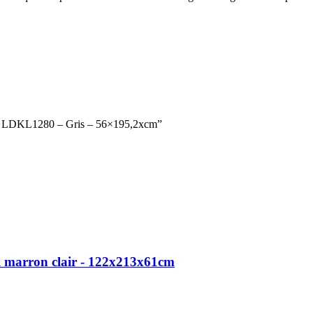
on – LDKL1280 – Gris – 56×195,2xcm”
l marron clair - 122x213x61cm