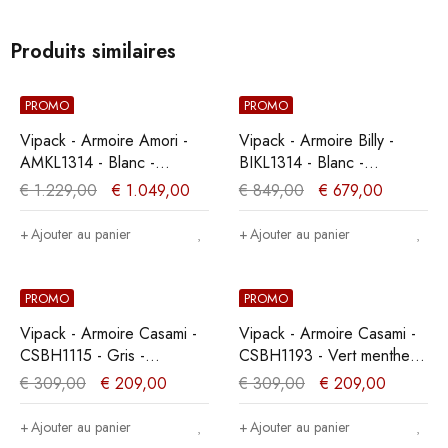
Produits similaires
PROMO
PROMO
Vipack - Armoire Amori -
Vipack - Armoire Billy -
AMKL1314 - Blanc -
BIKL1314 - Blanc -
57x190,5x159cm
59x200,3x150cm
€
1.229,00
€
1.049,00
€
849,00
€
679,00
Ajouter au panier
Ajouter au panier
PROMO
PROMO
Vipack - Armoire Casami -
Vipack - Armoire Casami -
CSBH1115 - Gris -
CSBH1193 - Vert menthe -
37x171,5x57,6cm
37x171,5x57,6cm
€
309,00
€
209,00
€
309,00
€
209,00
Ajouter au panier
Ajouter au panier