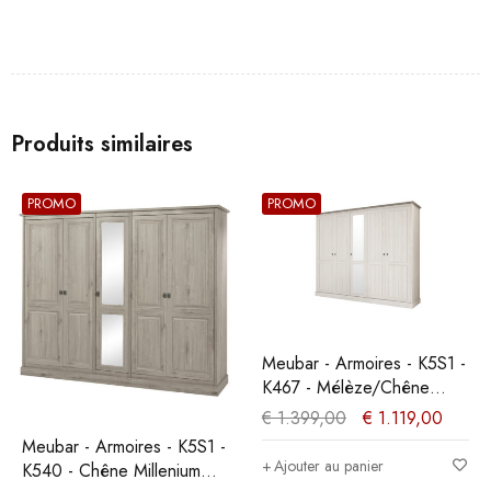
Produits similaires
PROMO
PROMO
Meubar - Armoires - K5S1 -
K467 - Mélèze/Chêne
cristal marron clair -
€
1.399,00
€
1.119,00
259x213x61cm
Meubar - Armoires - K5S1 -
Ajouter au panier
K540 - Chêne Millenium