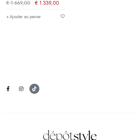
clair - 259x213x61cm
€
1.669,00
€
1.339,00
Ajouter au panier