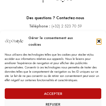
Des questions ? Contactez-nous
Téléphone :
(+32) 2 523 70 59
Email :
contact@depotstyle.be
Gérer le consentement aux
Adresse :
Rue des Deux Gares 6, 1070 Bruxelles
cookies
Heures d’ouverture
Nous utilisons des technologies telles que les cookies pour stocker et/ou
Lundi – Samedi :
10:00 – 18:30
accéder aux informations relatives aux appareils. Nous le faisons pour
améliorer l’expérience de navigation et pour afficher des publicités
Vendredi :
10:00-13:00 – 15:00 -18:30
personnalisées. Consentir à ces technologies nous permettra de traiter des
Dimanche :
12:00-18:00
données telles que le comportement de navigation ou les ID uniques sur ce
site. Le fait de ne pas consentir ou de retirer son consentement peut avoir un
effet négatif sur certaines fonctonnalités et caractéristiques.
Nous sommes fermés les jours fériés.
ACCEPTER
REFUSER
©
Dépôt Style
– Tous droits réservés.
Agence web
: Vebdès