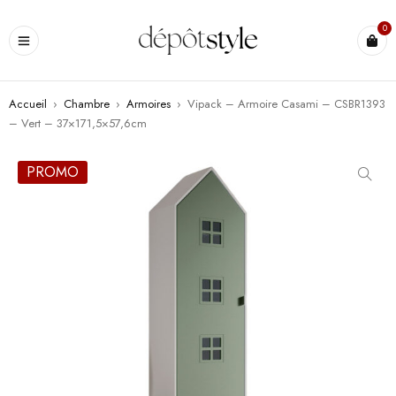
0
Accueil
›
Chambre
›
Armoires
›
Vipack – Armoire Casami – CSBR1393
– Vert – 37×171,5×57,6cm
PROMO