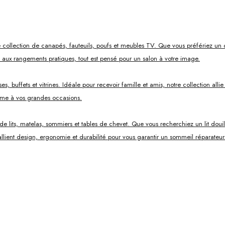
 collection de canapés, fauteuils, poufs et meubles TV. Que vous préfériez un 
s aux rangements pratiques, tout est pensé pour un salon à votre image.
, buffets et vitrines. Idéale pour recevoir famille et amis, notre collection all
mme à vos grandes occasions.
ts, matelas, sommiers et tables de chevet. Que vous recherchiez un lit douillet
lient design, ergonomie et durabilité pour vous garantir un sommeil réparateur