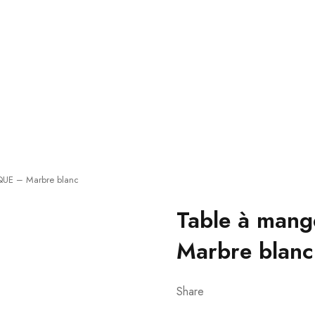
QUE – Marbre blanc
Table à man
Marbre blanc
Share