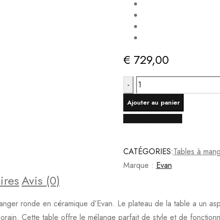
€
729,00
quantité
de
Ajouter au panier
Table
Acheter maintenant
à
manger
ronde
CATÉGORIES:
Tables à man
en
Marque :
Evan
ires
Avis (0)
CÉRAMIQUE
-
anger ronde en céramique d’Evan. Le plateau de la table a un aspe
Marbre
in. Cette table offre le mélange parfait de style et de fonctionna
blanc