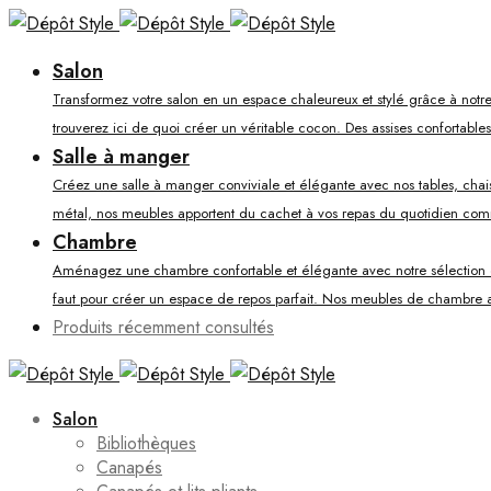
Salon
Transformez votre salon en un espace chaleureux et stylé grâce à notre
trouverez ici de quoi créer un véritable cocon. Des assises confortable
Salle à manger
Créez une salle à manger conviviale et élégante avec nos tables, chaises
métal, nos meubles apportent du cachet à vos repas du quotidien co
Chambre
Aménagez une chambre confortable et élégante avec notre sélection de li
faut pour créer un espace de repos parfait. Nos meubles de chambre al
Produits récemment consultés
Salon
Bibliothèques
Canapés