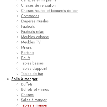
Canapés et lits pliants
Chaises de relaxation
Chaises hautes et tabourets de bar
Commodes
Etagères murales
Fauteuils
Fauteuils relax
Meubles colonne
Meubles TV
Miroirs
Portants
Poufs
Tables basses
Tables d’appoint
Tables de bar
Salle à manger
Buffets
Buffets et vitrines
Chaises
Salles à manger
Tables à manger