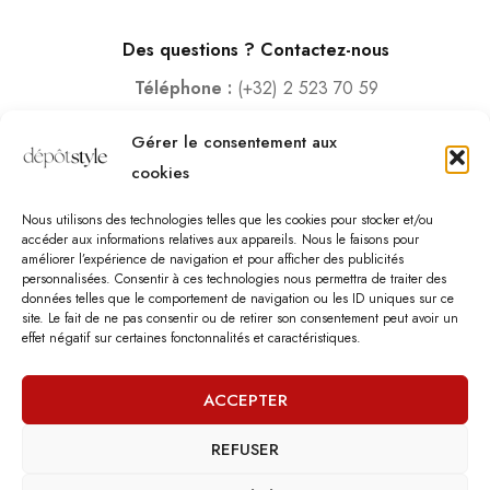
Des questions ? Contactez-nous
Téléphone :
(+32) 2 523 70 59
Email :
contact@depotstyle.be
Gérer le consentement aux
Adresse :
Rue des Deux Gares 6, 1070 Bruxelles
cookies
Heures d’ouverture
Nous utilisons des technologies telles que les cookies pour stocker et/ou
Lundi – Samedi :
10:00 – 18:30
accéder aux informations relatives aux appareils. Nous le faisons pour
améliorer l’expérience de navigation et pour afficher des publicités
Vendredi :
10:00-13:00 – 15:00 -18:30
personnalisées. Consentir à ces technologies nous permettra de traiter des
Dimanche :
12:00-18:00
données telles que le comportement de navigation ou les ID uniques sur ce
site. Le fait de ne pas consentir ou de retirer son consentement peut avoir un
effet négatif sur certaines fonctonnalités et caractéristiques.
Nous sommes fermés les jours fériés.
ACCEPTER
REFUSER
©
Dépôt Style
– Tous droits réservés.
Agence web
: Vebdès
Conditions d'utilisation
Politique Vie Privée
Qui sommes-nous