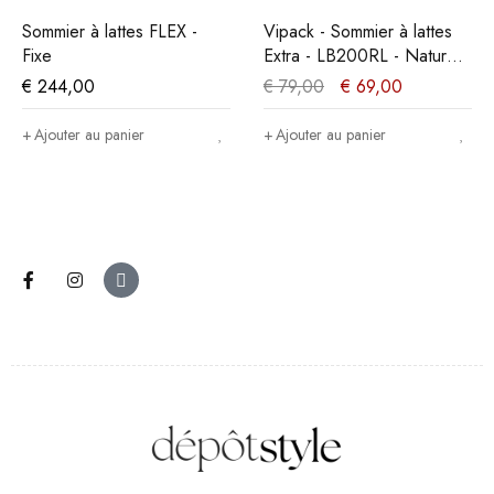
PROMO
PROMO
LEX -
Vipack - Sommier à lattes
Vipack - Sommier à l
Extra - LB200RL - Naturel -
Extra - LB200F1 - Na
90x1,7xcm
90x12xcm
€
79,00
€
69,00
€
119,00
€
109,0
Ajouter au panier
Ajouter au panier