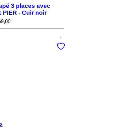
pé 3 places avec
x PIER - Cuir noir
69,00
es