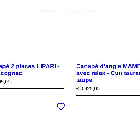
pé 2 places LIPARI -
Canapé d'angle MAM
 cognac
avec relax - Cuir taur
taupe
95,00
€
3.929,00