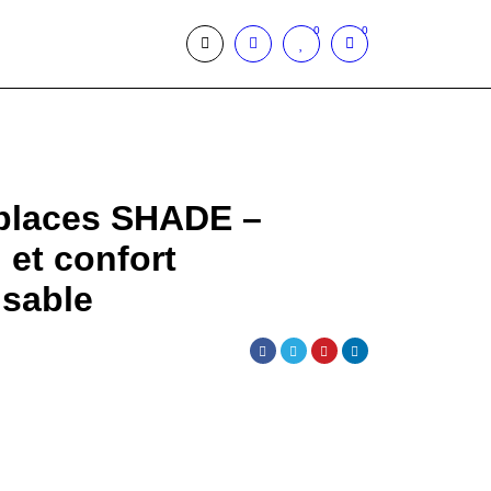
0
0
places SHADE –
 et confort
isable