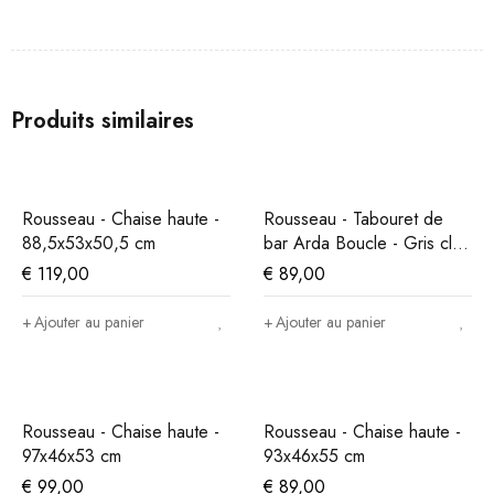
Produits similaires
Rousseau - Chaise haute -
Rousseau - Tabouret de
88,5x53x50,5 cm
bar Arda Boucle - Gris clair
- 86x49x46 cm
€
119,00
€
89,00
Ajouter au panier
Ajouter au panier
Rousseau - Chaise haute -
Rousseau - Chaise haute -
97x46x53 cm
93x46x55 cm
€
99,00
€
89,00