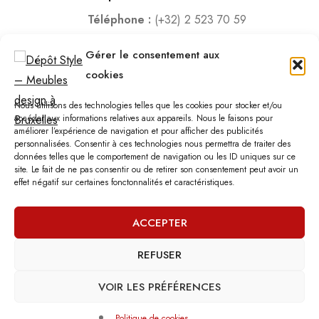
Téléphone :
(+32) 2 523 70 59
Email :
contact@depotstyle.be
Gérer le consentement aux
Adresse :
Rue des Deux Gares 6, 1070 Bruxelles
cookies
Heures d’ouverture
Nous utilisons des technologies telles que les cookies pour stocker et/ou
Lundi – Samedi :
10:00 – 18:30
accéder aux informations relatives aux appareils. Nous le faisons pour
améliorer l’expérience de navigation et pour afficher des publicités
Vendredi :
10:00-13:00 – 15:00 -18:30
personnalisées. Consentir à ces technologies nous permettra de traiter des
Dimanche :
12:00-18:00
données telles que le comportement de navigation ou les ID uniques sur ce
site. Le fait de ne pas consentir ou de retirer son consentement peut avoir un
effet négatif sur certaines fonctonnalités et caractéristiques.
Nous sommes fermés les jours fériés.
ACCEPTER
REFUSER
©
Dépôt Style
– Tous droits réservés.
Agence web
: Vebdès
Conditions d'utilisation
Politique Vie Privée
Qui sommes-nous
VOIR LES PRÉFÉRENCES
Politique de cookies