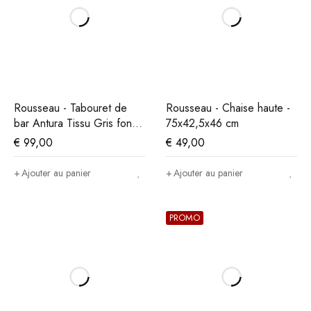
Rousseau - Tabouret de
Rousseau - Chaise haute -
bar Antura Tissu Gris foncé
75x42,5x46 cm
- 97x46x53 cm
€
99,00
€
49,00
Ajouter au panier
Ajouter au panier
PROMO