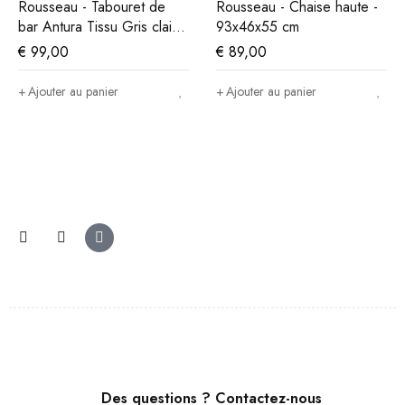
Rousseau - Tabouret de
Rousseau - Chaise haute -
bar Antura Tissu Gris clair -
93x46x55 cm
97x46x53 cm
€
99,00
€
89,00
Ajouter au panier
Ajouter au panier
Des questions ? Contactez-nous