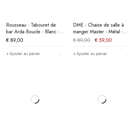
Rousseau - Tabouret de
DME - Chaise de salle à
bar Arda Boucle - Blanc -
manger Master - Métal -
86x49x46 cm
Noir - 35x86x36cm
€
89,00
€
89,00
€
59,00
Ajouter au panier
Ajouter au panier