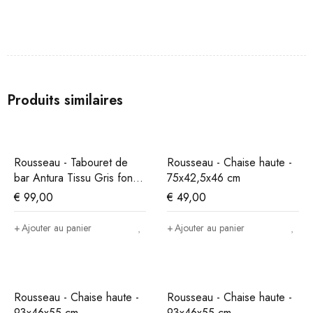
Produits similaires
Rousseau - Tabouret de
Rousseau - Chaise haute -
bar Antura Tissu Gris foncé
75x42,5x46 cm
- 97x46x53 cm
€
99,00
€
49,00
Ajouter au panier
Ajouter au panier
Rousseau - Chaise haute -
Rousseau - Chaise haute -
93x46x55 cm
93x46x55 cm