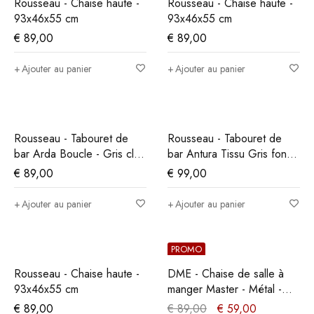
Rousseau - Chaise haute -
Rousseau - Chaise haute -
93x46x55 cm
93x46x55 cm
€
89,00
€
89,00
Ajouter au panier
Ajouter au panier
Rousseau - Tabouret de
Rousseau - Tabouret de
bar Arda Boucle - Gris clair
bar Antura Tissu Gris foncé
- 86x49x46 cm
- 97x46x53 cm
€
89,00
€
99,00
Ajouter au panier
Ajouter au panier
PROMO
Rousseau - Chaise haute -
DME - Chaise de salle à
93x46x55 cm
manger Master - Métal -
Noir - 35x86x36cm
€
89,00
€
89,00
€
59,00