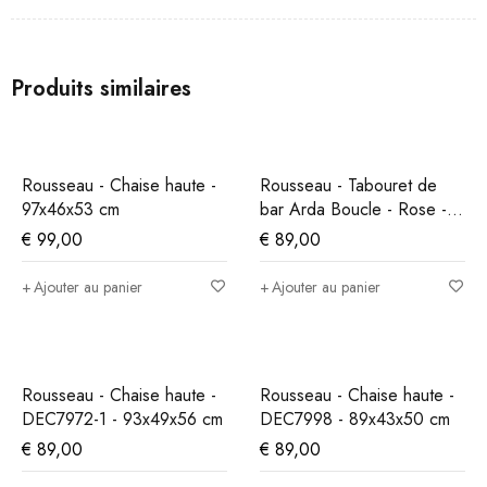
Produits similaires
Rousseau - Chaise haute -
Rousseau - Tabouret de
97x46x53 cm
bar Arda Boucle - Rose -
86x49x46 cm
€
99,00
€
89,00
Ajouter au panier
Ajouter au panier
Rousseau - Chaise haute -
Rousseau - Chaise haute -
DEC7972-1 - 93x49x56 cm
DEC7998 - 89x43x50 cm
€
89,00
€
89,00