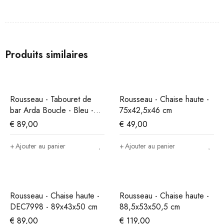
Produits similaires
Rousseau - Tabouret de
Rousseau - Chaise haute -
bar Arda Boucle - Bleu -
75x42,5x46 cm
86x49x46 cm
€
89,00
€
49,00
Ajouter au panier
Ajouter au panier
Rousseau - Chaise haute -
Rousseau - Chaise haute -
DEC7998 - 89x43x50 cm
88,5x53x50,5 cm
€
89,00
€
119,00